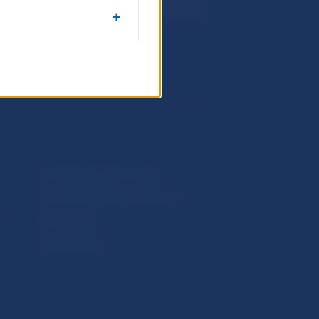
813 25 Bratislava
Upozornenia a oznámenia
Makroekonomické ukazovatele
v
Vestník NBS
Extranet portál