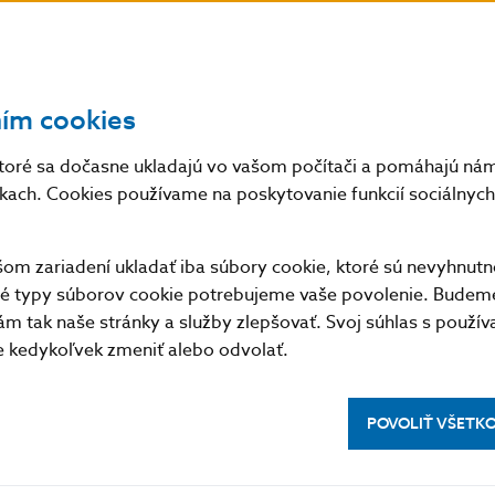
svojich stránkach premeny a vývoj jednotlivých sektorov slo
tike, ako aj úlohy a činnosť centrálnej banky v jej celom rozsa
 finančným trhom až po emisiu obeživa, ako aj emisie pamä
ním cookies
časopisu
BIATEC.
toré sa dočasne ukladajú vo vašom počítači a pomáhajú nám 
nkach. Cookies používame na poskytovanie funkcií sociálnych 
m zariadení ukladať iba súbory cookie, ktoré sú nevyhnutn
tné typy súborov cookie potrebujeme vaše povolenie. Budem
m tak naše stránky a služby zlepšovať. Svoj súhlas s použí
kedykoľvek zmeniť alebo odvolať.
POVOLIŤ VŠETK