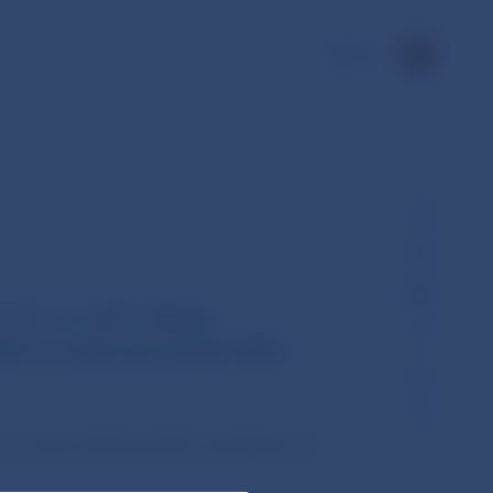
EN
31. 12. 2019. Články
NBS na webovej stránke NBS
k. V rokoch 2010 až 2015 vychádzalo 10