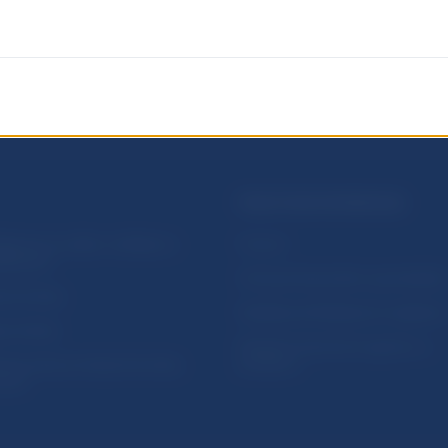
PRAKTICKÉ INFORMÁCIE
lásenie na odber notifikácií o
Fintech
ikáciách
Ochrana finančného spotrebiteľa
očné linky
Databáza dohliadaných subjekto
a stránky
Register finančných agentov a
amovanie protispoločenskej
poradcov
osti