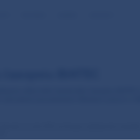
NOSŤ
PRE MÉDIÁ
KARIÉRA
KONTAKTY
 časopsiu BIATEC
dávania odborného bankového časopisu BIATEC k 
udú nahradené samostatnými článkami autorov z 
. Pôvodne, od roku 1993, bol časopis vydávaný ako mesační
ík.