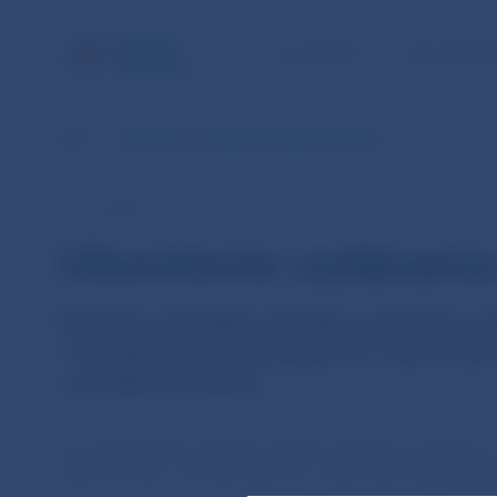
ÚLOHY NBS
PRE VEREJ
NBS
Ukončenie vydávania časopsiu BIATEC
31. 12. 2019
Ukončenie vydávania
Banková rada NBS rozhodla o ukončení vy
v časopise, ktorý vychádzal 27 rokov, b
a sociálnych sieťach.
Za svoju históriu časopis prešiel viacerými zmenami
čísel do roka, od roku 2016 sa z neho stal dvojmesačn