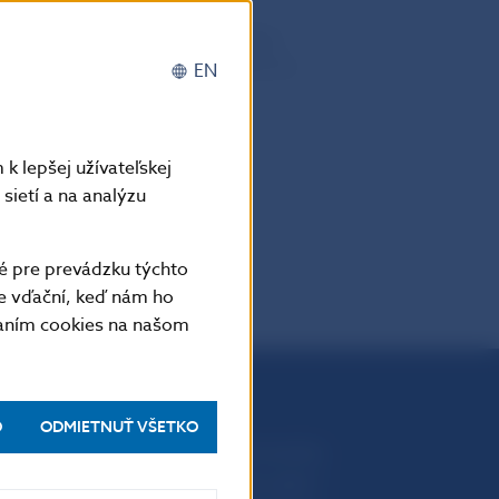
venského finančného trhu, aktuálne
hu, od menovej politiky a operácií na
EN
tných a zberateľských mincí.
k lepšej užívateľskej
sietí a na analýzu
é pre prevádzku týchto
e vďační, keď nám ho
vaním cookies na našom
O
ODMIETNUŤ VŠETKO
Národná banka Slovenska
Imricha Karvaša 1