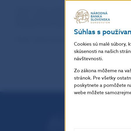
Počas 27 rokov svojej existencie zachytil BIATEC na 
dianie v slovenskej aj zahraničnej legislatíve a štatis
finančných trhoch, platobných systémov, dohľadu nad
Súhlas s používa
Všetky ročníky časopisu sú dostupné v časti
Archív 
Cookies sú malé súbory, k
skúsenosti na našich strá
návštevnosti.
Zo zákona môžeme na vašo
stránok. Pre všetky osta
poskytnete a pomôžete ná
webe môžete samozrejme 