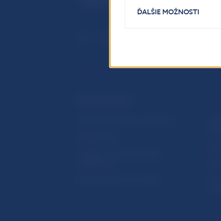
ĎALŠIE MOŽNOSTI
ĎALŠIE ODKAZY
Inštitút bankového vzdelávania
Prih
publ
Nadácia NBS
Užit
5peňazí - portál finančného
vzdelávania
Map
Riešenie krízových situácií
Ozn
činn