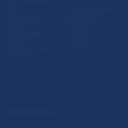
Fintech
Upozornenia a oznámenia
Ochrana finančného
Makroekonomické
spotrebiteľa
ukazovatele
Databáza dohliadaných
Vestník NBS
subjektov
Extranet portál
Register finančných agentov
a poradcov
Podmienky používania
Vyhlásenie o prístupnosti
© Národná banka Slovenska
Ochrana osobných údajov
Nastavenie cookies