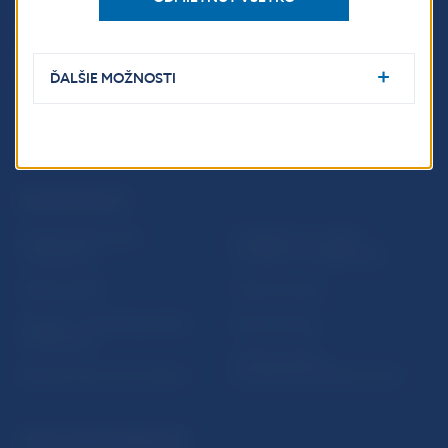
ĎALŠIE MOŽNOSTI
ĎALŠIE ODKAZY
Inštitút bankového
Prihlásenie na odber
vzdelávania
notifikácií o publikáciách
Nadácia NBS
Užitočné linky
5peňazí - portál finančného
Mapa stránky
vzdelávania
Oznamovanie
Riešenie krízových situácií
protispoločenskej činnosti
PRAKTICKÉ INFORMÁCIE