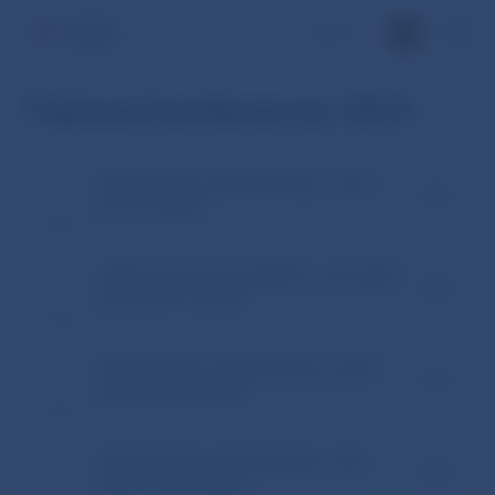
EN
Tlačové konferencie 2021
Ekonomický a menový vývoj – zima
(21. 12. 2021)
Správa o finančnej stabilite – november
2021 (29. 11. 2021)
Ekonomický a menový vývoj – jeseň
2021 (28. 09. 2021)
Ekonomický a menový vývoj – leto
2021 (22. 06. 2021)