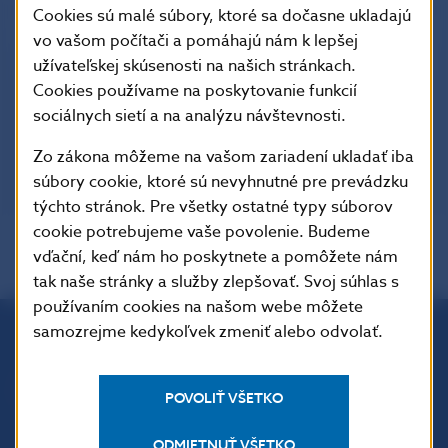
Cookies sú malé súbory, ktoré sa dočasne ukladajú
vo vašom počítači a pomáhajú nám k lepšej
užívateľskej skúsenosti na našich stránkach.
Cookies používame na poskytovanie funkcií
Tlačové konferencie 2022
sociálnych sietí a na analýzu návštevnosti.
Tlačové konferencie 2009 – 2020
Zo zákona môžeme na vašom zariadení ukladať iba
súbory cookie, ktoré sú nevyhnutné pre prevádzku
týchto stránok. Pre všetky ostatné typy súborov
cookie potrebujeme vaše povolenie. Budeme
vďační, keď nám ho poskytnete a pomôžete nám
tak naše stránky a služby zlepšovať. Svoj súhlas s
používaním cookies na našom webe môžete
samozrejme kedykoľvek zmeniť alebo odvolať.
Národná banka Slovenska
Imricha Karvaša 1
POVOLIŤ VŠETKO
813 25 Bratislava
ODMIETNUŤ VŠETKO