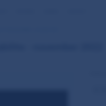
NOSŤ
PRE MÉDIÁ
KARIÉRA
KONTAKTY
a o finančnej stabilite - november 2022
tabilite - november 2022
Zvukový