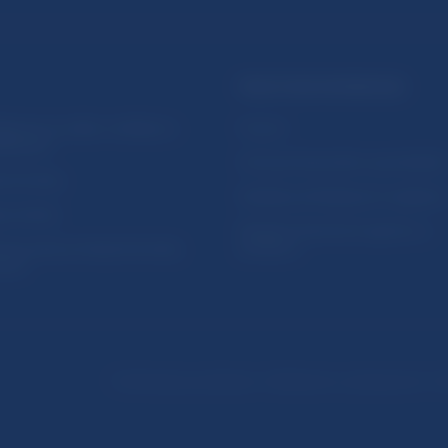
PRAKTICKÉ INFORMÁCIE
lásenie na odber notifikácií o
Fintech
ikáciách
Ochrana finančného spotrebiteľa
očné linky
Databáza dohliadaných subjekto
a stránky
Register finančných agentov a
amovanie protispoločenskej
poradcov
osti
Podmienky používania
Vyhlásenie o prístupnosti
Oc