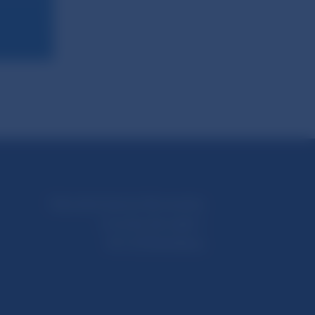
Národná banka Slovenska
Imricha Karvaša 1
813 25 Bratislava