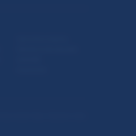
Upozornenia a oznámenia
Makroekonomické ukazovatele
v
Vestník NBS
Extranet portál
hrana osobných údajov
Nastavenie cookies