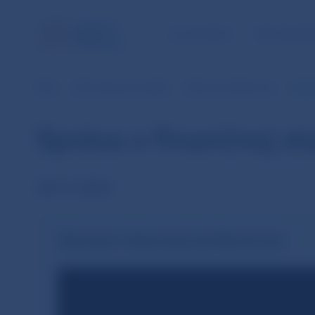
ÚLOHY NBS
PRE VEREJ
NBS
Informácie pre médiá
Tlačové konferencie
Správ
Správa o finančnej s
28.11.2022
Záznam tlačovej konferencie