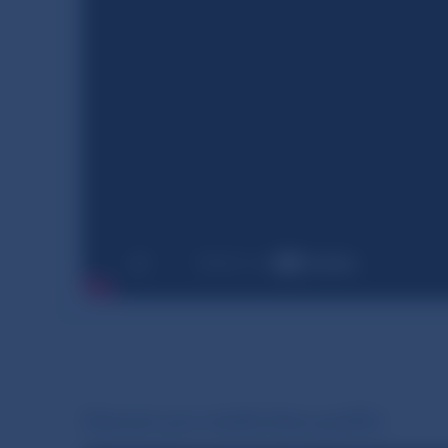
Záznam pre médiá (bez grafík)