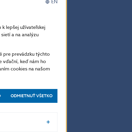
EN
k lepšej užívateľskej
sietí a na analýzu
é pre prevádzku týchto
e vďační, keď nám ho
vaním cookies na našom
O
ODMIETNUŤ VŠETKO