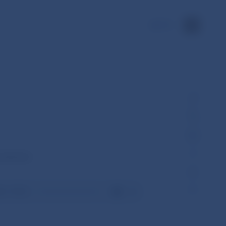
EN
 záznam