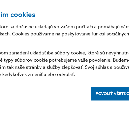
ním cookies
toré sa dočasne ukladajú vo vašom počítači a pomáhajú nám 
nkach. Cookies používame na poskytovanie funkcií sociálnych 
m zariadení ukladať iba súbory cookie, ktoré sú nevyhnutn
tné typy súborov cookie potrebujeme vaše povolenie. Budem
m tak naše stránky a služby zlepšovať. Svoj súhlas s použí
kedykoľvek zmeniť alebo odvolať.
POVOLIŤ VŠETK