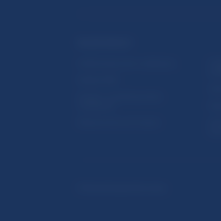
ĎALŠIE ODKAZY
Inštitút bankového vzdelávania
Prih
publ
Nadácia NBS
Užit
5peňazí - portál finančného
vzdelávania
Map
Riešenie krízových situácií
Ozn
činn
© Národná banka Slovenska