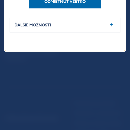
ODMIETNUŤ VŠETKO
PRAKTICKÉ INFORMÁCIE
Fintech
Upozornenia a oznámenia
Ochrana finančného
Makroekonomické
ĎALŠIE MOŽNOSTI
spotrebiteľa
ukazovatele
Databáza dohliadaných
Vestník NBS
subjektov
Extranet portál
Register finančných agentov
a poradcov
Podmienky používania
Vyhlásenie o prístupnosti
© Národná banka Slovenska
Ochrana osobných údajov