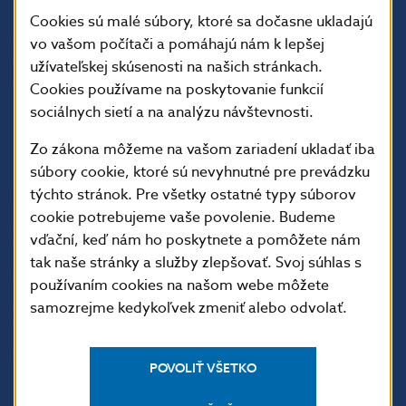
Cookies sú malé súbory, ktoré sa dočasne ukladajú
vo vašom počítači a pomáhajú nám k lepšej
užívateľskej skúsenosti na našich stránkach.
Cookies používame na poskytovanie funkcií
sociálnych sietí a na analýzu návštevnosti.
Zo zákona môžeme na vašom zariadení ukladať iba
súbory cookie, ktoré sú nevyhnutné pre prevádzku
týchto stránok. Pre všetky ostatné typy súborov
ĎALŠIE ODKAZY
cookie potrebujeme vaše povolenie. Budeme
Inštitút bankového
Prihlásenie na odber
vďační, keď nám ho poskytnete a pomôžete nám
vzdelávania
notifikácií o publikáciách
tak naše stránky a služby zlepšovať. Svoj súhlas s
Nadácia NBS
Užitočné linky
používaním cookies na našom webe môžete
samozrejme kedykoľvek zmeniť alebo odvolať.
5peňazí - portál finančného
Mapa stránky
vzdelávania
Oznamovanie
Riešenie krízových situácií
protispoločenskej činnosti
POVOLIŤ VŠETKO