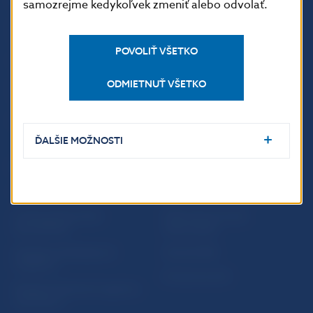
samozrejme kedykoľvek zmeniť alebo odvolať.
Inštitút bankového
Prihlásenie na odber
vzdelávania
notifikácií o publikáciách
POVOLIŤ VŠETKO
Nadácia NBS
Užitočné linky
ODMIETNUŤ VŠETKO
5peňazí - portál finančného
Mapa stránky
vzdelávania
Oznamovanie
Riešenie krízových situácií
protispoločenskej činnosti
ĎALŠIE MOŽNOSTI
PRAKTICKÉ INFORMÁCIE
Fintech
Upozornenia a oznámenia
Ochrana finančného
Makroekonomické
spotrebiteľa
ukazovatele
Databáza dohliadaných
Vestník NBS
subjektov
Extranet portál
Register finančných agentov
a poradcov