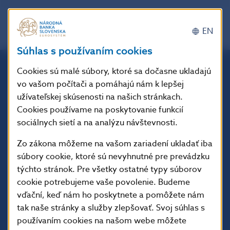
EN
Súhlas s používaním cookies
Cookies sú malé súbory, ktoré sa dočasne ukladajú
Národná banka Slovenska
vo vašom počítači a pomáhajú nám k lepšej
Imricha Karvaša 1
užívateľskej skúsenosti na našich stránkach.
813 25 Bratislava
Cookies používame na poskytovanie funkcií
sociálnych sietí a na analýzu návštevnosti.
Zo zákona môžeme na vašom zariadení ukladať iba
súbory cookie, ktoré sú nevyhnutné pre prevádzku
týchto stránok. Pre všetky ostatné typy súborov
cookie potrebujeme vaše povolenie. Budeme
vďační, keď nám ho poskytnete a pomôžete nám
tak naše stránky a služby zlepšovať. Svoj súhlas s
používaním cookies na našom webe môžete
ĎALŠIE ODKAZY