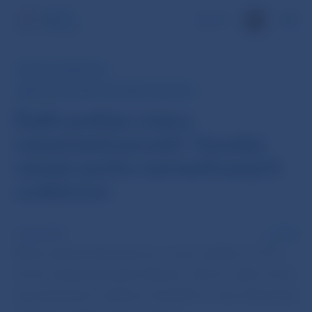
EN
RÝCHLY KOMENTÁR
MIERA EVIDOVANEJ NEZAMESTNANOSTI
Ďalší pokles miery
nezamestnanosti. Vysoký
nárast počtu zamestnaných
cudzincov
21 apr 2022
PDF
Miera nezamestnanosti sa v marci znížila na 7,3 %.
Počet nezamestnaných klesol o 3,8-tis. osôb. Počet
zamestnaných cudzincov dosiahol v marci historicky