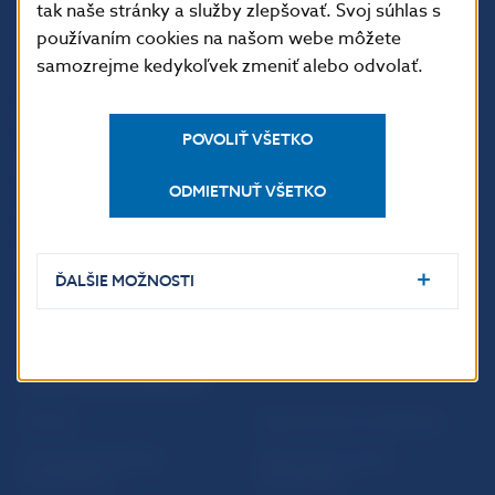
tak naše stránky a služby zlepšovať. Svoj súhlas s
používaním cookies na našom webe môžete
samozrejme kedykoľvek zmeniť alebo odvolať.
ĎALŠIE ODKAZY
POVOLIŤ VŠETKO
Inštitút bankového
Prihlásenie na odber
vzdelávania
notifikácií o publikáciách
ODMIETNUŤ VŠETKO
Nadácia NBS
Užitočné linky
5peňazí - portál finančného
Mapa stránky
vzdelávania
ĎALŠIE MOŽNOSTI
Oznamovanie
Riešenie krízových situácií
protispoločenskej činnosti
PRAKTICKÉ INFORMÁCIE
Fintech
Upozornenia a oznámenia
Ochrana finančného
Makroekonomické
spotrebiteľa
ukazovatele