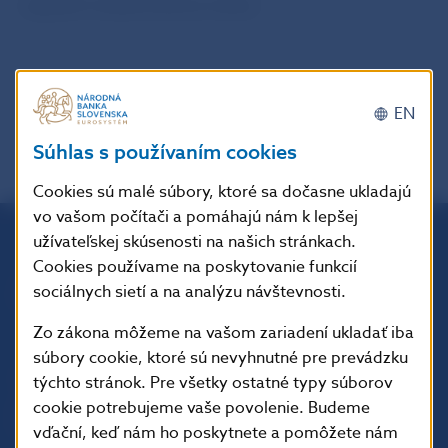
najvyšší medzimesačný nárast.
späť
PDF
EN
Súhlas s používaním cookies
Cookies sú malé súbory, ktoré sa dočasne ukladajú
vo vašom počítači a pomáhajú nám k lepšej
užívateľskej skúsenosti na našich stránkach.
Národná banka Slovenska
Cookies používame na poskytovanie funkcií
Imricha Karvaša 1
sociálnych sietí a na analýzu návštevnosti.
813 25 Bratislava
Zo zákona môžeme na vašom zariadení ukladať iba
súbory cookie, ktoré sú nevyhnutné pre prevádzku
týchto stránok. Pre všetky ostatné typy súborov
cookie potrebujeme vaše povolenie. Budeme
vďační, keď nám ho poskytnete a pomôžete nám