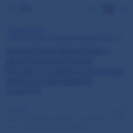
EN
RÝCHLY KOMENTÁR
Z: ÚVERY A VKLADY - PUBLIKOVANIE UKONČENÉ 31. 12. 2019
Domácnosti preferovali v
apríli bankové vklady.
Firmám sa opätovne zvyšuje
dopyt po dlhodobých
úveroch.
30 máj 2014
PDF
Vklady súkromného sektora sa v apríli mierne zvýšili
o 0,2 %. Medziročný rast dosiahol 4,2 %,