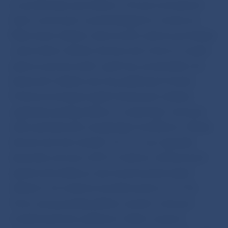
čo predstavuje spomalenie o 0,5 percentuálneho
bodu v porovnaní s predchádzajúcim mesiacom.
Malý nárast vkladov súkromného sektora pochádzal
z akumulácie vkladov domácností, ktoré zo svojich
príjmov presmerovali v apríli viac prostriedkov do
bankových vkladov ako do podielových fondov.
Preferencia bezpečnejších bankových vkladov
vyplývala pravdepodobne zo zvýšeného vnímania
rizika spôsobeného ukrajinským konfliktom. Vklady
domácností tak vzrástli o 0,7 %, čo je najvyššia
dynamika od marca 2013. V sektore nefinančných
spoločností došlo po viacmesačnej akumulácií
vkladov k ich zníženiu (medzimesačne o 0,7 %).
Tento vývoj pravdepodobne súvisel s miernym
medzimesačným poklesom tržieb a exportu