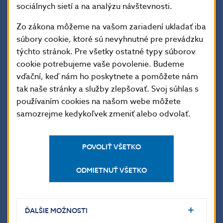
sociálnych sietí a na analýzu návštevnosti.
pokračovanie zvýšeného dopytu
po nehnuteľnostiach. Domácnosti okrem úverov na
Zo zákona môžeme na vašom zariadení ukladať iba
nehnuteľnosti nepatrne zvýšili záujem aj o úvery na
súbory cookie, ktoré sú nevyhnutné pre prevádzku
spotrebu. Nefinančných spoločnostiam v apríli
týchto stránok. Pre všetky ostatné typy súborov
cookie potrebujeme vaše povolenie. Budeme
medzimesačne mierne vzrástli úvery (o 0,3 %).
vďační, keď nám ho poskytnete a pomôžete nám
Druhý mesiac po sebe sa zvýšili dlhodobé úvery,
tak naše stránky a služby zlepšovať. Svoj súhlas s
čo naznačuje pokračovanie rastu investičného
používaním cookies na našom webe môžete
dopytu. Tlmiaci vplyv na rast úverov mal vývoj
samozrejme kedykoľvek zmeniť alebo odvolať.
krátkodobých úverov. Tie sa znížili tretí mesiac
v rade a medziročná dynamika osciluje okolo 0 %.
POVOLIŤ VŠETKO
Odzrkadľuje to cyklus zásob. Firmy zatiaľ
výraznejšie neobnovili zásoby.
ODMIETNUŤ VŠETKO
ĎALŠIE MOŽNOSTI
späť
PDF