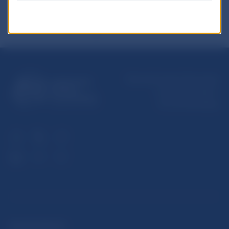
Národná banka Slovenska
Imricha Karvaša 1
813 25 Bratislava
ĎALŠIE ODKAZY