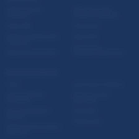
Inštitút bankového
Prihlásenie na odber
vzdelávania
notifikácií o publikáciách
Nadácia NBS
Užitočné linky
5peňazí - portál finančného
Mapa stránky
vzdelávania
Oznamovanie
Riešenie krízových situácií
protispoločenskej činnosti
PRAKTICKÉ INFORMÁCIE
Fintech
Upozornenia a oznámenia
Ochrana finančného
Makroekonomické
spotrebiteľa
ukazovatele
Databáza dohliadaných
Vestník NBS
subjektov
Extranet portál
Register finančných agentov
a poradcov