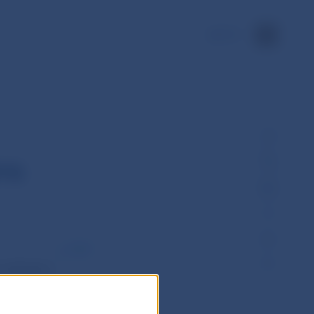
EN
ra
PDF
t nákladov
ku a výrobkov