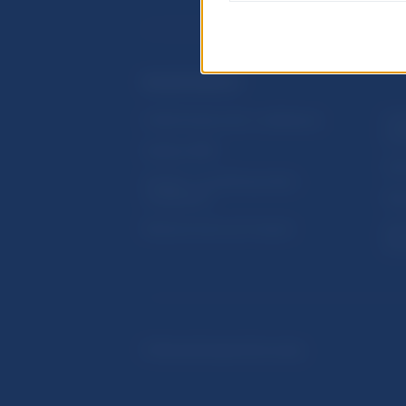
ĎALŠIE ODKAZY
Inštitút bankového vzdelávania
Prih
publ
Nadácia NBS
Užit
5peňazí - portál finančného
vzdelávania
Map
Riešenie krízových situácií
Ozn
činn
© Národná banka Slovenska