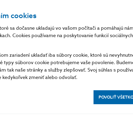
inflácia bez pohonných látok je najvyššia od polovice 
ním cookies
toré sa dočasne ukladajú vo vašom počítači a pomáhajú nám 
nkach. Cookies používame na poskytovanie funkcií sociálnych 
m zariadení ukladať iba súbory cookie, ktoré sú nevyhnutn
tné typy súborov cookie potrebujeme vaše povolenie. Budem
m tak naše stránky a služby zlepšovať. Svoj súhlas s použí
kedykoľvek zmeniť alebo odvolať.
POVOLIŤ VŠETK