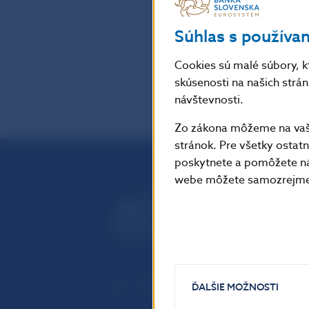
z mlieka. Čistá 
Súhlas s používa
späť
Cookies sú malé súbory, k
skúsenosti na našich strá
návštevnosti.
Zo zákona môžeme na vašo
stránok. Pre všetky osta
poskytnete a pomôžete ná
webe môžete samozrejme 
ĎALŠIE MOŽNOSTI