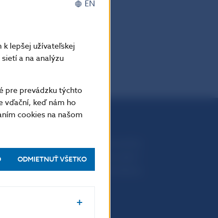
roku 2000
EN
PDF
k lepšej užívateľskej
sietí a na analýzu
é pre prevádzku týchto
e vďační, keď nám ho
vaním cookies na našom
Národná banka Slovenska
Imricha Karvaša 1
O
ODMIETNUŤ VŠETKO
813 25 Bratislava