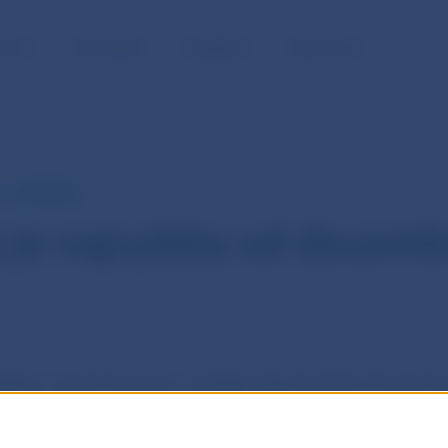
NOSŤ
PRE MÉDIÁ
KARIÉRA
KONTAKTY
INFLÁCIA
a je najvyššia od decemb
siahla v novembri 5,6 %. Prispel najmä pokračujúci ras
vaním v rodinnom dome, cien pohonných látok, nábyt