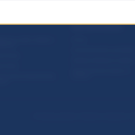
PRAKTICKÉ INFORMÁCIE
lásenie na odber notifikácií o
Fintech
ikáciách
Ochrana finančného spotrebiteľa
očné linky
Databáza dohliadaných subjekto
a stránky
Register finančných agentov a
amovanie protispoločenskej
poradcov
osti
Podmienky používania
Vyhlásenie o prístupnosti
Oc