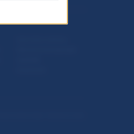
Upozornenia a oznámenia
Makroekonomické ukazovatele
v
Vestník NBS
Extranet portál
hrana osobných údajov
Nastavenie cookies