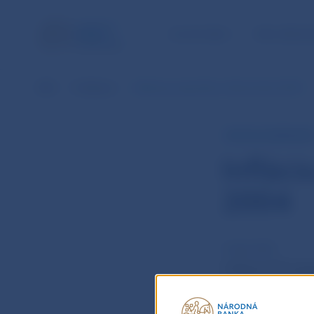
ÚLOHY NBS
PRE VEREJ
NBS
Publikácie
Inflácia je najvyššia od decembra 2004
RÝCHLY KOMENTÁR
Infláci
2004
14 dec 2021
Inflácia CPI do
spojených s bý