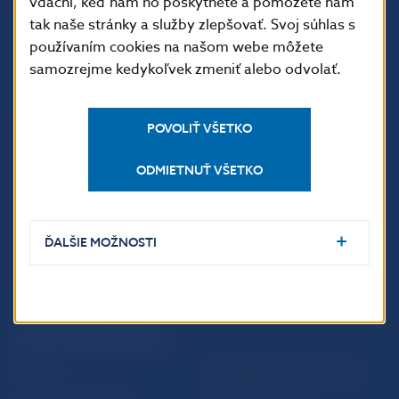
vďační, keď nám ho poskytnete a pomôžete nám
tak naše stránky a služby zlepšovať. Svoj súhlas s
používaním cookies na našom webe môžete
samozrejme kedykoľvek zmeniť alebo odvolať.
ĎALŠIE ODKAZY
POVOLIŤ VŠETKO
Inštitút bankového
Prihlásenie na odber
ODMIETNUŤ VŠETKO
vzdelávania
notifikácií o publikáciách
Nadácia NBS
Užitočné linky
5peňazí - portál finančného
Mapa stránky
ĎALŠIE MOŽNOSTI
vzdelávania
Oznamovanie
Riešenie krízových situácií
protispoločenskej činnosti
PRAKTICKÉ INFORMÁCIE
Fintech
Upozornenia a oznámenia