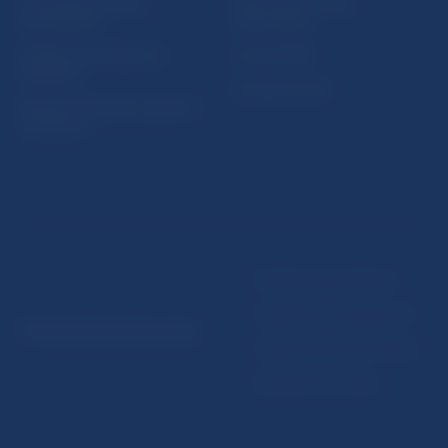
Ochrana finančného
Makroekonomické
spotrebiteľa
ukazovatele
Databáza dohliadaných
Vestník NBS
subjektov
Extranet portál
Register finančných agentov
a poradcov
Podmienky používania
Vyhlásenie o prístupnosti
© Národná banka Slovenska
Ochrana osobných údajov
Nastavenie cookies