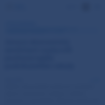
EN
RÝCHLY KOMENTÁR
Z: INDIKÁTOR EKONOMICKÉHO SENTIMENTU SR-
PUBLIKOVANIE UKONČENÉ 31. 12. 2019
Júnový ekonomický
sentiment ovplyvnili
pochmúrnejšie
podnikateľské nálady
28 jún 2018
PDF
Indikátor ekonomického sentimentu v júni klesol
vplyvom nepriaznivých očakávaní v službách,
priemysle a u spotrebiteľov. Zlepšenie zaznamenala