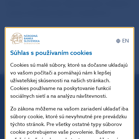
dôvera v maloobchode. Najpriaznivejšie očakávania
a posun do kladnej hodnoty v stavebníctve.
EN
späť
PDF
Súhlas s používaním cookies
Cookies sú malé súbory, ktoré sa dočasne ukladajú
vo vašom počítači a pomáhajú nám k lepšej
užívateľskej skúsenosti na našich stránkach.
Cookies používame na poskytovanie funkcií
Národná banka Slovenska
sociálnych sietí a na analýzu návštevnosti.
Imricha Karvaša 1
813 25 Bratislava
Zo zákona môžeme na vašom zariadení ukladať iba
súbory cookie, ktoré sú nevyhnutné pre prevádzku
týchto stránok. Pre všetky ostatné typy súborov
cookie potrebujeme vaše povolenie. Budeme