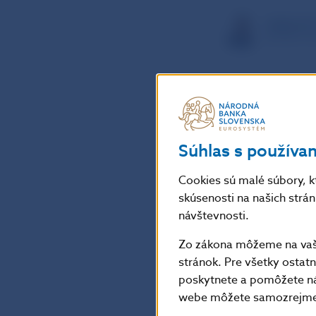
VRBOVSK
EXPERT 
1 feb 2017
Dynamický rast ci
otázniky, či je ic
v polovici roku 2
Súhlas s používa
je možne kvantifi
komplexnejšieho 
Cookies sú malé súbory, k
dostupných parci
skúsenosti na našich strá
k záveru, že zvol
návštevnosti.
v podmienkach Slo
Zo zákona môžeme na vašo
stránok. Pre všetky osta
poskytnete a pomôžete ná
späť
webe môžete samozrejme 