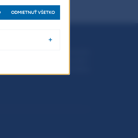
O
ODMIETNUŤ VŠETKO
Národná banka Slovenska
Imricha Karvaša 1
813 25 Bratislava