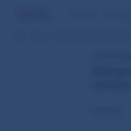
ÚLOHY NBS
PRE VEREJ
NBS
Publikácie
Kompozitný index na hodnotenie vývoja
ANALYTICKÝ KOME
Kompoz
vývoja
CÁR MIKULÁŠ