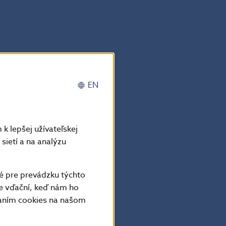
PDF
áva vo verejnosti
EN
lina ako
, pomocou ktorých
nia. Na základe
ktuálne
k lepšej užívateľskej
 dospieť
sietí a na analýzu
 zatiaľ
é pre prevádzku týchto
e vďační, keď nám ho
vaním cookies na našom
PDF