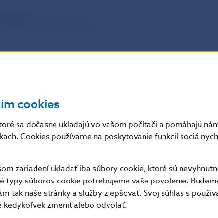
Ý ROMAN
ANALYTIK MAKROEKONÓMIE
en nehnuteľností na bývanie v posledných štvrťrokoch vyvol
h vývoj ešte primeraný, alebo sa začína nafukovať realitná bub
008? Jednoznačná odpoveď neexistuje, ale existujú nástroje
ním cookies
kovať riziká, ktoré sú spojené s aktuálnym vývojom cien býva
vyhodnotenia získaných empirických poznatkov pomocou a
toré sa dočasne ukladajú vo vašom počítači a pomáhajú nám 
álnych indikátorov aj pomocou kompozitného indexu možno
nkach. Cookies používame na poskytovanie funkcií sociálnych 
ený modelový prístup NBS na hodnotenie vývoja ceny bývania
venska neidentifikoval realitnú bublinu.
m zariadení ukladať iba súbory cookie, ktoré sú nevyhnutn
tné typy súborov cookie potrebujeme vaše povolenie. Budem
m tak naše stránky a služby zlepšovať. Svoj súhlas s použí
kedykoľvek zmeniť alebo odvolať.