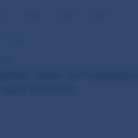
NOSŤ
PRE MÉDIÁ
KARIÉRA
KONTAKTY
 ceny bývania
NTÁR
itný index na hodnoten
 ceny bývania