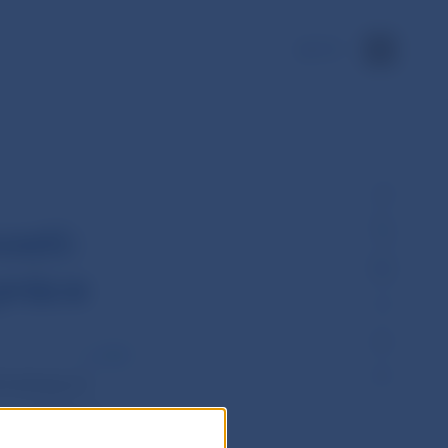
EN
osti:
práce
PDF
dchádzajúce
 z evidencie