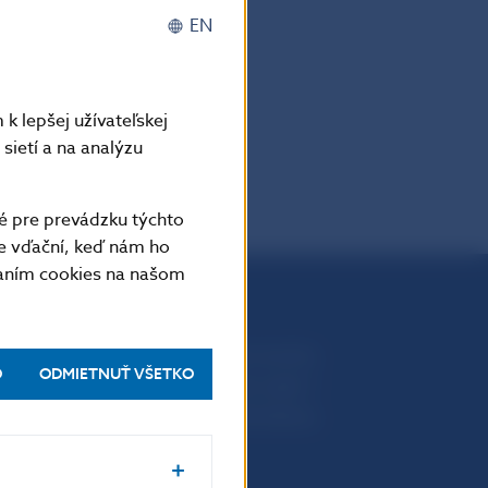
hol hranicu
EN
k lepšej užívateľskej
PDF
sietí a na analýzu
é pre prevádzku týchto
e vďační, keď nám ho
vaním cookies na našom
Národná banka Slovenska
O
ODMIETNUŤ VŠETKO
Imricha Karvaša 1
813 25 Bratislava