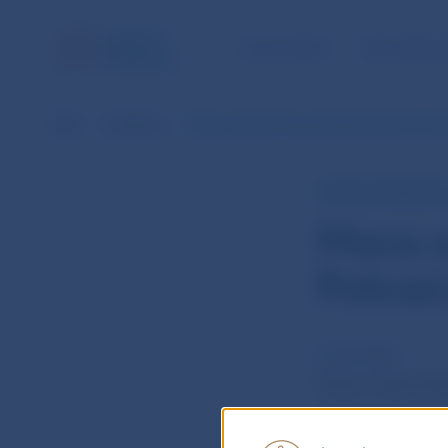
ÚLOHY NBS
PRE VEREJ
NBS
Publikácie
Miera evidovanej nezamestnanosti: Pokra
RÝCHLY KOMENTÁR
Miera 
Pokrač
21 nov 2023
Miera nezamestn
mesiace (6,2 %,