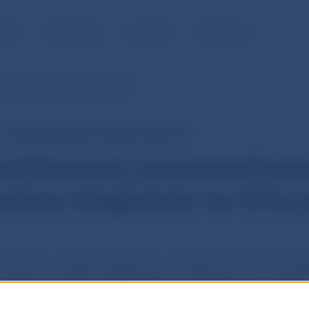
NOSŤ
PRE MÉDIÁ
KARIÉRA
KONTAKTY
čujúca stagnácia na trhu práce
MIERA EVIDOVANEJ NEZAMESTNANOSTI
evidovanej nezamestnan
ujúca stagnácia na trhu 
anosti v októbri zostala na rovnakej úrovni ako pre
 sezónne očistenie NBS). Prítoky do evidencie a odtoky