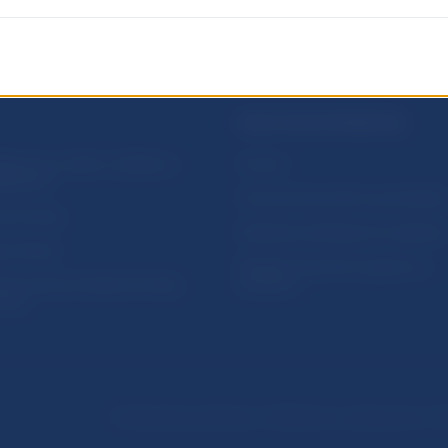
PRAKTICKÉ INFORMÁCIE
lásenie na odber notifikácií o
Fintech
ikáciách
Ochrana finančného spotrebiteľa
očné linky
Databáza dohliadaných subjekto
a stránky
Register finančných agentov a
amovanie protispoločenskej
poradcov
osti
Podmienky používania
Vyhlásenie o prístupnosti
Oc