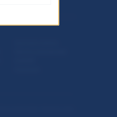
Upozornenia a oznámenia
Makroekonomické ukazovatele
v
Vestník NBS
Extranet portál
hrana osobných údajov
Nastavenie cookies