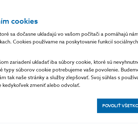
li v rovnováhe. Počet zamestnaných cudzincov presia
ním cookies
toré sa dočasne ukladajú vo vašom počítači a pomáhajú nám 
nkach. Cookies používame na poskytovanie funkcií sociálnych 
m zariadení ukladať iba súbory cookie, ktoré sú nevyhnutn
tné typy súborov cookie potrebujeme vaše povolenie. Budem
m tak naše stránky a služby zlepšovať. Svoj súhlas s použí
kedykoľvek zmeniť alebo odvolať.
POVOLIŤ VŠETK