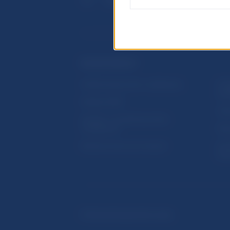
ĎALŠIE ODKAZY
Inštitút bankového vzdelávania
Prih
publ
Nadácia NBS
Užit
5peňazí - portál finančného
vzdelávania
Map
Riešenie krízových situácií
Ozn
činn
© Národná banka Slovenska