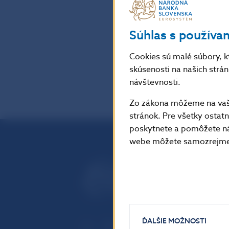
úradov práce bo
100-tisíc.
Súhlas s používa
Cookies sú malé súbory, k
späť
skúsenosti na našich strá
návštevnosti.
Zo zákona môžeme na vašo
stránok. Pre všetky osta
poskytnete a pomôžete ná
webe môžete samozrejme 
ĎALŠIE MOŽNOSTI