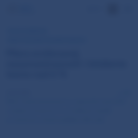
EN
RÝCHLY KOMENTÁR
MIERA EVIDOVANEJ NEZAMESTNANOSTI
Miera evidovanej
nezamestnanosti: Ustálenie
tesne nad 6 %
23 okt 2023
PDF
Miera nezamestnanosti sa v septembri nezmenila
a ostala na úrovni 6,2 %. Z evidencie ubudlo
po sezónnom očistení približne 500 osôb.