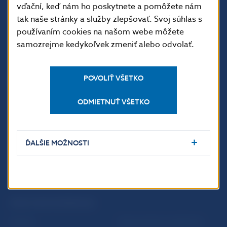
vďační, keď nám ho poskytnete a pomôžete nám
tak naše stránky a služby zlepšovať. Svoj súhlas s
používaním cookies na našom webe môžete
samozrejme kedykoľvek zmeniť alebo odvolať.
POVOLIŤ VŠETKO
ĎALŠIE ODKAZY
Inštitút bankového
Prihlásenie na odber
ODMIETNUŤ VŠETKO
vzdelávania
notifikácií o publikáciách
Nadácia NBS
Užitočné linky
ĎALŠIE MOŽNOSTI
5peňazí - portál finančného
Mapa stránky
vzdelávania
Oznamovanie
Riešenie krízových situácií
protispoločenskej činnosti
PRAKTICKÉ INFORMÁCIE
Fintech
Upozornenia a oznámenia