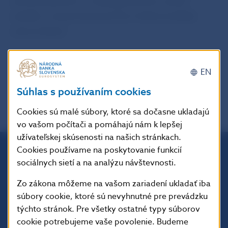
zamestnávateľov sú naďalej pozitívne, aj keď
zoslabli, a nezamestnanosť by mohla aj naďalej
mierne klesať.
EN
späť
PDF
Súhlas s používaním cookies
Cookies sú malé súbory, ktoré sa dočasne ukladajú
vo vašom počítači a pomáhajú nám k lepšej
užívateľskej skúsenosti na našich stránkach.
Cookies používame na poskytovanie funkcií
sociálnych sietí a na analýzu návštevnosti.
Národná banka Slovenska
Imricha Karvaša 1
Zo zákona môžeme na vašom zariadení ukladať iba
813 25 Bratislava
súbory cookie, ktoré sú nevyhnutné pre prevádzku
týchto stránok. Pre všetky ostatné typy súborov
cookie potrebujeme vaše povolenie. Budeme