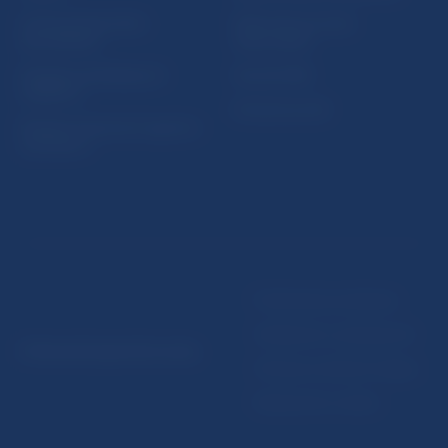
Ochrana finančného
Makroekonomické
spotrebiteľa
ukazovatele
Databáza dohliadaných
Vestník NBS
subjektov
Extranet portál
Register finančných agentov
a poradcov
Podmienky používania
Vyhlásenie o prístupnosti
© Národná banka Slovenska
Ochrana osobných údajov
Nastavenie cookies