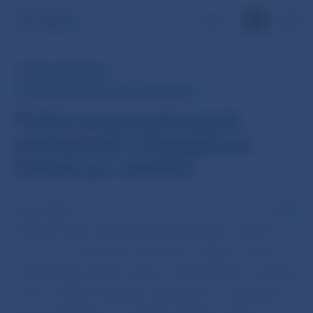
EN
RÝCHLY KOMENTÁR
MIERA EVIDOVANEJ NEZAMESTNANOSTI
Počet nezamestnaných
pokračoval v klesajúcom
trende aj v októbri
20 nov 2018
PDF
Celková miera nezamestnanosti klesla v októbri
o 0,1 p.b. na 6,4 % po sezónnom očistení. Počet
voľných pracovných miest sa naďalej drží na vysokej
úrovni. Údaje za október naznačujú, že očakávania