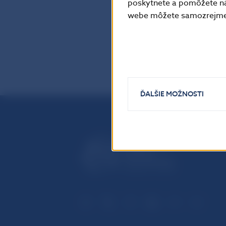
poskytnete a pomôžete ná
webe môžete samozrejme 
späť
ĎALŠIE MOŽNOSTI