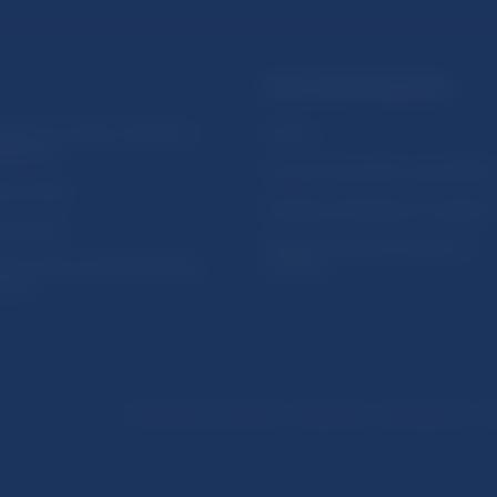
PRAKTICKÉ INFORMÁCIE
lásenie na odber notifikácií o
Fintech
ikáciách
Ochrana finančného spotrebiteľa
očné linky
Databáza dohliadaných subjekto
a stránky
Register finančných agentov a
amovanie protispoločenskej
poradcov
osti
Podmienky používania
Vyhlásenie o prístupnosti
Oc