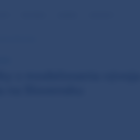
NOSŤ
PRE MÉDIÁ
KARIÉRA
KONTAKTY
ania na Slovensku
NTÁR
ky z modelovania vývoja
a na Slovensku