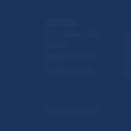
ĎALŠIE ODKAZY
Inštitút bankového vzdelávania
Prih
publ
Nadácia NBS
Užit
5peňazí - portál finančného
vzdelávania
Map
Riešenie krízových situácií
Ozn
činn
© Národná banka Slovenska