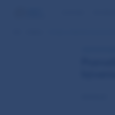
ÚLOHY NBS
PRE VEREJ
NBS
Publikácie
Poznatky z modelovania vývoja ceny býv
ANALYTICKÝ KOME
Poznat
bývani
CÁR MIKULÁŠ