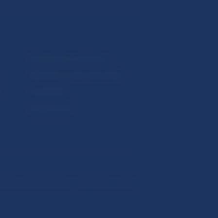
Upozornenia a oznámenia
Makroekonomické ukazovatele
v
Vestník NBS
Extranet portál
hrana osobných údajov
Nastavenie cookies