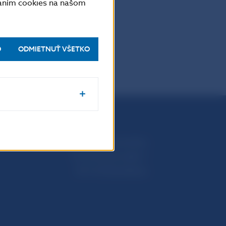
vaním cookies na našom
PDF
O
ODMIETNUŤ VŠETKO
Národná banka Slovenska
Imricha Karvaša 1
813 25 Bratislava