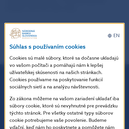
zamestnanosť poklesla o 1,1% a pracovalo tak
približne o 26,5 tisíc osôb menej.
späť
PDF
EN
Súhlas s používaním cookies
Cookies sú malé súbory, ktoré sa dočasne ukladajú
vo vašom počítači a pomáhajú nám k lepšej
užívateľskej skúsenosti na našich stránkach.
Cookies používame na poskytovanie funkcií
Národná banka Slovenska
sociálnych sietí a na analýzu návštevnosti.
Imricha Karvaša 1
813 25 Bratislava
Zo zákona môžeme na vašom zariadení ukladať iba
súbory cookie, ktoré sú nevyhnutné pre prevádzku
týchto stránok. Pre všetky ostatné typy súborov
cookie potrebujeme vaše povolenie. Budeme
vďační, keď nám ho poskytnete a pomôžete nám