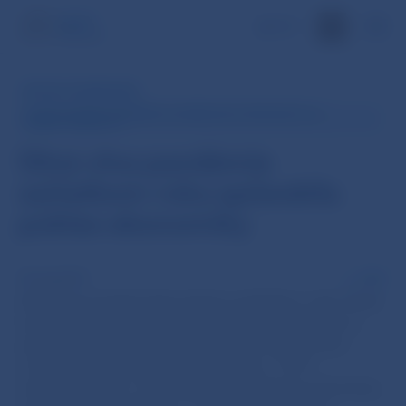
EN
RÝCHLY KOMENTÁR
FLASH ODHAD HRUBÉHO DOMÁCEHO PRODUKTU A
ZAMESTNANOSTI
Silná vlna pandémie
začiatkom roka spôsobila
pokles ekonomiky
18 máj 2021
PDF
Zhoršenie pandemickej situácie začiatkom roka viedlo
k poklesu ekonomickej aktivity. Prísny lockdown sa
podpísal hlavne pod nižšiu spotrebu domácností
a slovenská ekonomika tak poklesla o 1,8 %
medzištvrťročne. Oproti predchádzajúcemu štvrťroku