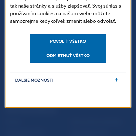
tak naše stránky a služby zlepšovať. Svoj súhlas s
používaním cookies na našom webe môžete
samozrejme kedykoľvek zmeniť alebo odvolať.
ĎALŠIE ODKAZY
POVOLIŤ VŠETKO
Inštitút bankového
Prihlásenie na odber
vzdelávania
notifikácií o publikáciách
ODMIETNUŤ VŠETKO
Nadácia NBS
Užitočné linky
5peňazí - portál finančného
Mapa stránky
ĎALŠIE MOŽNOSTI
vzdelávania
Oznamovanie
Riešenie krízových situácií
protispoločenskej činnosti
PRAKTICKÉ INFORMÁCIE
Fintech
Upozornenia a oznámenia
Ochrana finančného
Makroekonomické