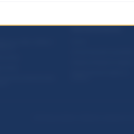
PRAKTICKÉ INFORMÁCIE
lásenie na odber notifikácií o
Fintech
ikáciách
Ochrana finančného spotrebiteľa
očné linky
Databáza dohliadaných subjekto
a stránky
Register finančných agentov a
amovanie protispoločenskej
poradcov
osti
Podmienky používania
Vyhlásenie o prístupnosti
Oc