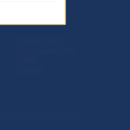
Upozornenia a oznámenia
Makroekonomické ukazovatele
v
Vestník NBS
Extranet portál
hrana osobných údajov
Nastavenie cookies