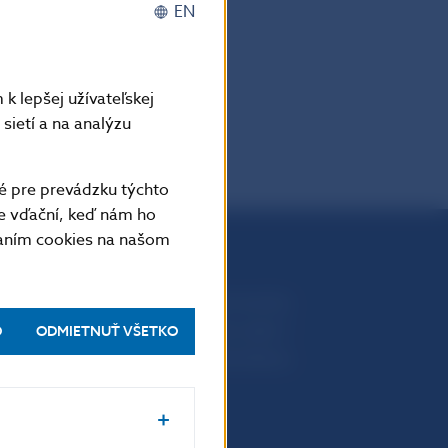
EN
k lepšej užívateľskej
PDF
sietí a na analýzu
é pre prevádzku týchto
e vďační, keď nám ho
vaním cookies na našom
Národná banka Slovenska
Imricha Karvaša 1
O
ODMIETNUŤ VŠETKO
813 25 Bratislava