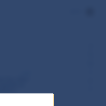
EN
PDF
ní len veľmi
najnižší od
ádzačov