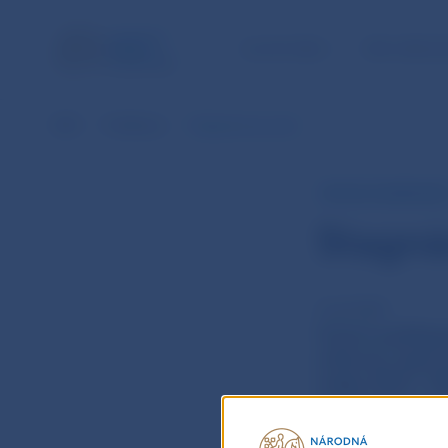
ÚLOHY NBS
PRE VEREJ
NBS
Publikácie
Stagnácia aj v júni
RÝCHLY KOMENTÁR
Stagnác
21 júl 2023
V júni pokle
mierne, keď s
mája 2021. M
po sezónnom 