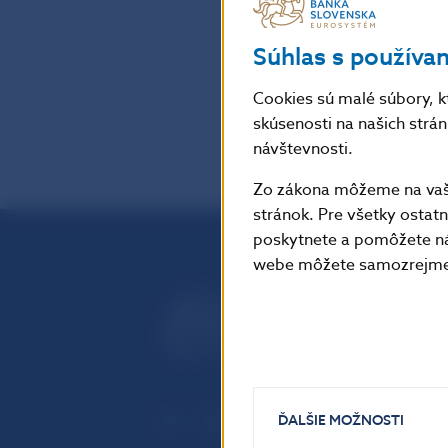
Súhlas s používa
Cookies sú malé súbory, k
späť
skúsenosti na našich strá
návštevnosti.
Zo zákona môžeme na vašo
stránok. Pre všetky osta
poskytnete a pomôžete ná
webe môžete samozrejme 
ĎALŠIE MOŽNOSTI