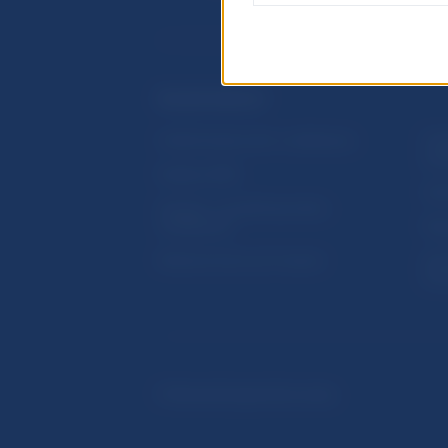
ĎALŠIE ODKAZY
Inštitút bankového vzdelávania
Prih
publ
Nadácia NBS
Užit
5peňazí - portál finančného
vzdelávania
Map
Riešenie krízových situácií
Ozn
činn
© Národná banka Slovenska