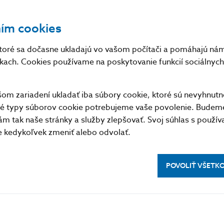
ním cookies
toré sa dočasne ukladajú vo vašom počítači a pomáhajú nám 
nkach. Cookies používame na poskytovanie funkcií sociálnych 
m zariadení ukladať iba súbory cookie, ktoré sú nevyhnutn
tné typy súborov cookie potrebujeme vaše povolenie. Budem
m tak naše stránky a služby zlepšovať. Svoj súhlas s použí
kedykoľvek zmeniť alebo odvolať.
POVOLIŤ VŠETK