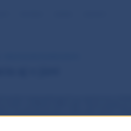
NOSŤ
PRE MÉDIÁ
KARIÉRA
KONTAKTY
MIERA EVIDOVANEJ NEZAMESTNANOSTI
ia aj v júni
sol počet nezamestnaných po sezónnom očiste
a znížil o približne 600 osôb. Tento pokles je 
iera nezamestnanosti z celkového počtu uch
očistení dosiahla 6,1 %.