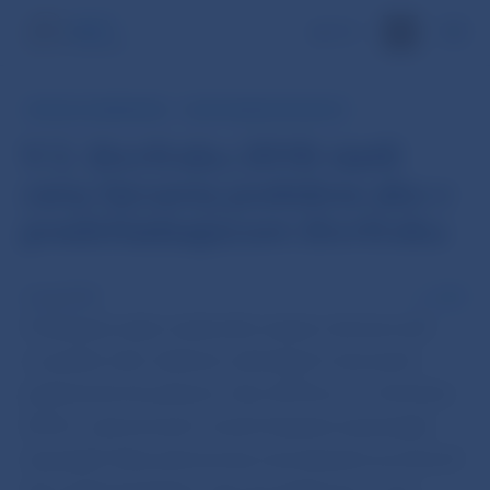
EN
RÝCHLY KOMENTÁR
CENY NEHNUTEĽNOSTÍ
V 2. štvrťroku 2018 rástli
ceny bývania podobne ako v
predchádzajúcom štvrťroku
2 aug 2018
PDF
Očakávaný vplyv zvýšeného záujmu domácností
o využitie ešte relatívne výhodných úverových
podmienok do polovice roku 2018 sa v 2. štvrťroku
2018 v priemerných cenách bývania výraznejšie
neprejavil. Rast priemernej ceny bývania sa zmiernil