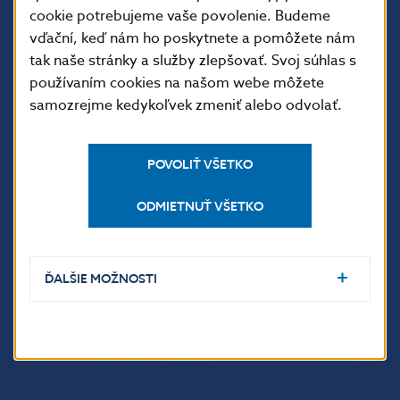
cookie potrebujeme vaše povolenie. Budeme
vďační, keď nám ho poskytnete a pomôžete nám
tak naše stránky a služby zlepšovať. Svoj súhlas s
používaním cookies na našom webe môžete
samozrejme kedykoľvek zmeniť alebo odvolať.
POVOLIŤ VŠETKO
ĎALŠIE ODKAZY
ODMIETNUŤ VŠETKO
Inštitút bankového
Prihlásenie na odber
vzdelávania
notifikácií o publikáciách
Nadácia NBS
Užitočné linky
ĎALŠIE MOŽNOSTI
5peňazí - portál finančného
Mapa stránky
vzdelávania
Oznamovanie
Riešenie krízových situácií
protispoločenskej činnosti