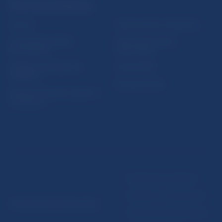
PRAKTICKÉ INFORMÁCIE
Fintech
Upozornenia a oznámenia
Ochrana finančného
Makroekonomické
spotrebiteľa
ukazovatele
Databáza dohliadaných
Vestník NBS
subjektov
Extranet portál
Register finančných agentov
a poradcov
Podmienky používania
Vyhlásenie o prístupnosti
© Národná banka Slovenska
Ochrana osobných údajov