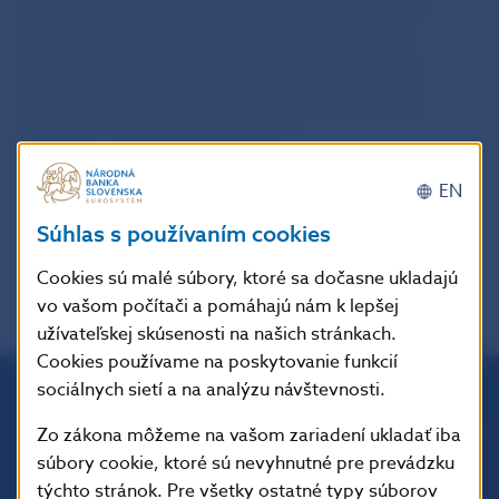
tak medzi štvrťrokmi, ako aj medziročne. Ceny
bytov rastú rýchlejšie, ceny domov pomalšie.
Úroveň priemernej ceny bývania v niektorých
regiónoch už pravdepodobne naráža na reálne
finančné možností domácností.
EN
Súhlas s používaním cookies
späť
PDF
Cookies sú malé súbory, ktoré sa dočasne ukladajú
vo vašom počítači a pomáhajú nám k lepšej
užívateľskej skúsenosti na našich stránkach.
Cookies používame na poskytovanie funkcií
sociálnych sietí a na analýzu návštevnosti.
Národná banka Slovenska
Zo zákona môžeme na vašom zariadení ukladať iba
Imricha Karvaša 1
súbory cookie, ktoré sú nevyhnutné pre prevádzku
813 25 Bratislava
týchto stránok. Pre všetky ostatné typy súborov