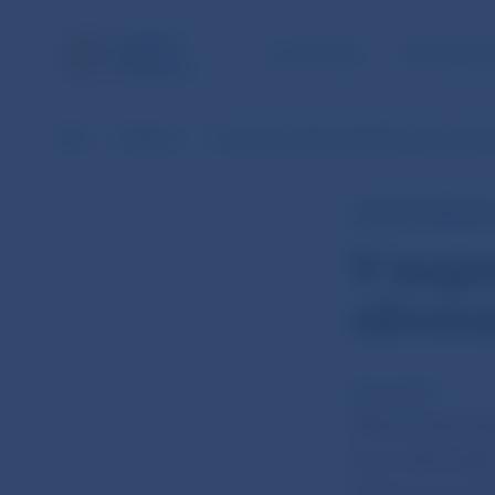
ÚLOHY NBS
PRE VEREJ
NBS
Publikácie
V auguste pokračovalo letné oživovanie 
RÝCHLY KOMENTÁR
V augu
oživov
20 sep 2013
Miera evidovane
(cca 2 600 osôb