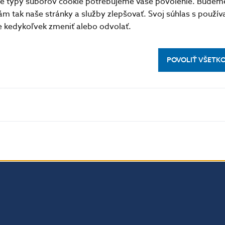
ejšie v porovnaní s predikciou NBS P2Q-2013, ktorá p
tné typy súborov cookie potrebujeme vaše povolenie. Budem
m tak naše stránky a služby zlepšovať. Svoj súhlas s použí
 tohto ukazovateľa.
kedykoľvek zmeniť alebo odvolať.
POVOLIŤ VŠETK