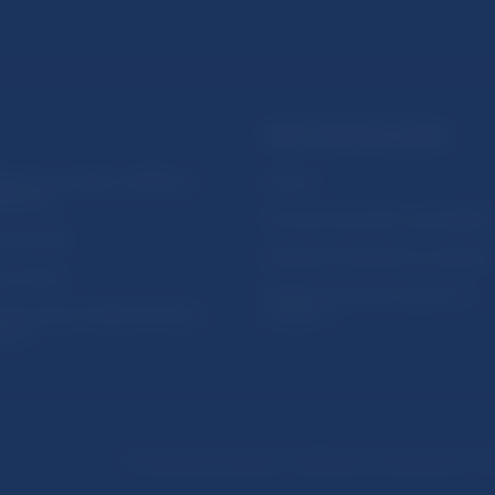
PRAKTICKÉ INFORMÁCIE
lásenie na odber notifikácií o
Fintech
ikáciách
Ochrana finančného spotrebiteľa
očné linky
Databáza dohliadaných subjekto
a stránky
Register finančných agentov a
amovanie protispoločenskej
poradcov
osti
Podmienky používania
Vyhlásenie o prístupnosti
Oc