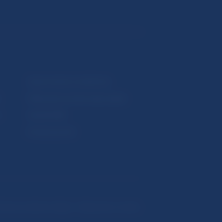
Upozornenia a oznámenia
Makroekonomické ukazovatele
v
Vestník NBS
Extranet portál
hrana osobných údajov
Nastavenie cookies