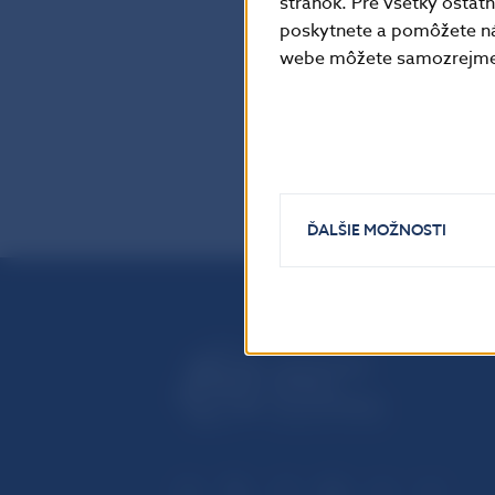
mierne priazniv
stránok. Pre všetky osta
poskytnete a pomôžete ná
nepatrný nárast
webe môžete samozrejme 
späť
ĎALŠIE MOŽNOSTI