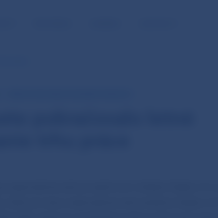
NOSŤ
PRE MÉDIÁ
KARIÉRA
KONTAKTY
trhu práce
MIERA EVIDOVANEJ NEZAMESTNANOSTI
ste pokračovalo letné
anie trhu práce
j nezamestnanosti po sezónnom očistení klesla o 0,1 
). Celková miera nezamestnanosti podobne klesla o 0,