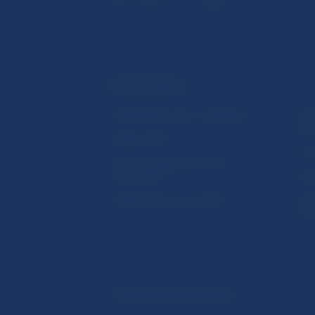
ĎALŠIE ODKAZY
Inštitút bankového vzdelávania
Prih
publ
Nadácia NBS
Užit
5peňazí - portál finančného
vzdelávania
Map
Riešenie krízových situácií
Ozn
činn
© Národná banka Slovenska