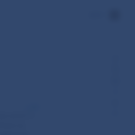
EN
PDF
p.b. na 14,1 %
14 p.b. na