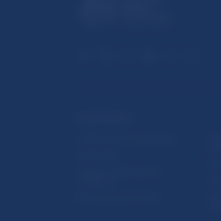
ĎALŠIE ODKAZY
Inštitút bankového vzdelávania
Prih
publ
Nadácia NBS
Užit
5peňazí - portál finančného
vzdelávania
Map
Riešenie krízových situácií
Ozn
činn