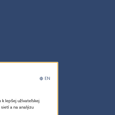
EN
k lepšej užívateľskej
sietí a na analýzu