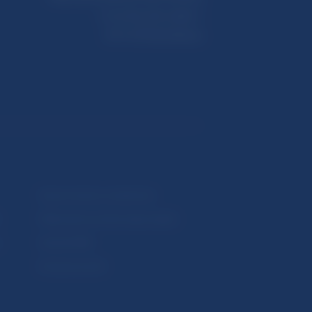
Imricha Karvaša 1
813 25 Bratislava
Upozornenia a oznámenia
Makroekonomické ukazovatele
v
Vestník NBS
Extranet portál