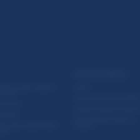
PRAKTICKÉ INFORMÁCIE
lásenie na odber notifikácií o
Fintech
ikáciách
Ochrana finančného spotrebiteľa
očné linky
Databáza dohliadaných subjekto
a stránky
Register finančných agentov a
amovanie protispoločenskej
poradcov
osti