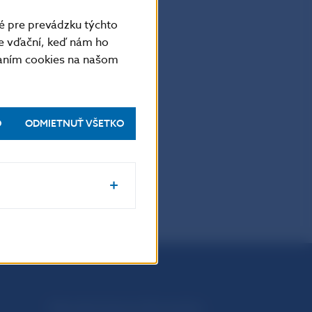
é pre prevádzku týchto
e vďační, keď nám ho
vaním cookies na našom
O
ODMIETNUŤ VŠETKO
Národná banka Slovenska