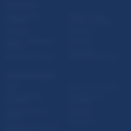
ĎALŠIE ODKAZY
Inštitút bankového
Prihlásenie na odber
vzdelávania
notifikácií o publikáciách
Nadácia NBS
Užitočné linky
5peňazí - portál finančného
Mapa stránky
vzdelávania
Oznamovanie
Riešenie krízových situácií
protispoločenskej činnosti
PRAKTICKÉ INFORMÁCIE
Fintech
Upozornenia a oznámenia
Ochrana finančného
Makroekonomické
spotrebiteľa
ukazovatele
Databáza dohliadaných
Vestník NBS
subjektov
Extranet portál
Register finančných agentov