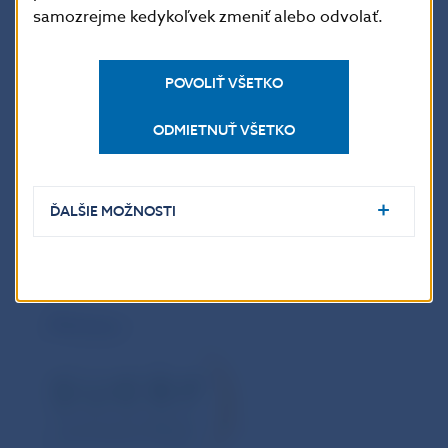
samozrejme kedykoľvek zmeniť alebo odvolať.
POVOLIŤ VŠETKO
Venue
Národná banka Slovenska
ODMIETNUŤ VŠETKO
Congress Hall
Imricha Karvaša 1
Bratislava
ĎALŠIE MOŽNOSTI
Partne
rs