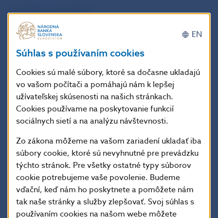
Scientific Committee
Reiner Martin (NBS and SUERF)
EN
Ernest Gnan (SUERF)
Dragana Popovic (SUERF)
Súhlas s používaním cookies
Ján Klacso (NBS)
Cookies sú malé súbory, ktoré sa dočasne ukladajú
vo vašom počítači a pomáhajú nám k lepšej
užívateľskej skúsenosti na našich stránkach.
Cookies používame na poskytovanie funkcií
Event type
sociálnych sietí a na analýzu návštevnosti.
one-day conference
Zo zákona môžeme na vašom zariadení ukladať iba
súbory cookie, ktoré sú nevyhnutné pre prevádzku
týchto stránok. Pre všetky ostatné typy súborov
cookie potrebujeme vaše povolenie. Budeme
Date
vďační, keď nám ho poskytnete a pomôžete nám
tak naše stránky a služby zlepšovať. Svoj súhlas s
17. november 2026
používaním cookies na našom webe môžete