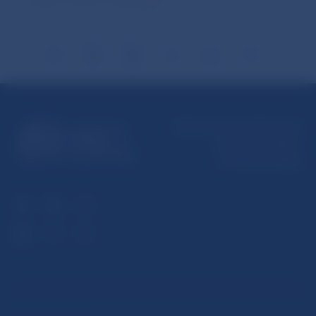
Národná banka Slovenska
Imricha Karvaša 1
813 25 Bratislava