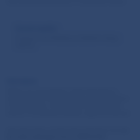
other governmental policies is of particular interest.
Keynote speaker
Professor John Muellbauer (Nuffield College,
Oxford)
Submissions
Authors are encouraged to submit theoretical or
empirical papers mainly focusing on the implications
of different fiscal, monetary and macroprudential
policies on housing affordability, supply and demand.
Interested authors should submit full papers through
the online submission form in PDF format
.