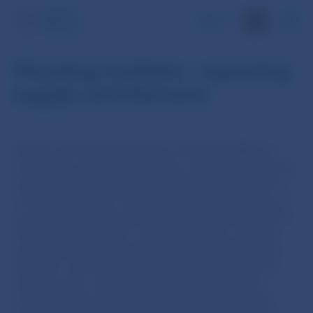
EN
Housing markets – squaring
supply and demand
SUERF and the National Bank of Slovakia (NBS) are
organizing a one-day conference, which will take place
in person in Bratislava at the premises of the NBS on
17 November 2026. The conference aims to focus on
various factors driving housing supply and demand in
the short and medium- to long run and to compare
various policies pursued by different countries over
the years, and the implications of these policies for
housing costs, and housing supply and demand.
A comparative view of the impact of taxation and