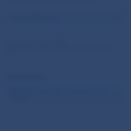
Online submission form
Submission deadline:
15 July 2026
Authors of accepted papers will be notified by mid-September
2026.
More information
SUERF: Housing markets – squaring supply and
demand