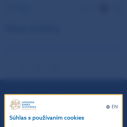
EN
Peter Holička
Národná banka Slovenska
Imricha Karvaša 1
EN
813 25 Bratislava
Súhlas s používaním cookies