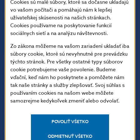
Cookies sú malé súbory, ktoré sa dočasne ukladajú
vo vašom počítači a pomáhajú nám k lepšej
užívateľskej skúsenosti na našich stránkach.
Cookies používame na poskytovanie funkcií
sociálnych sietí a na analýzu návštevnosti.
Zo zákona môžeme na vašom zariadení ukladať iba
súbory cookie, ktoré sú nevyhnutné pre prevádzku
ĎALŠIE ODKAZY
týchto stránok. Pre všetky ostatné typy súborov
Inštitút bankového
Prihlásenie na odber
cookie potrebujeme vaše povolenie. Budeme
vzdelávania
notifikácií o publikáciách
vďační, keď nám ho poskytnete a pomôžete nám
tak naše stránky a služby zlepšovať. Svoj súhlas s
Nadácia NBS
Užitočné linky
používaním cookies na našom webe môžete
5peňazí - portál finančného
Mapa stránky
samozrejme kedykoľvek zmeniť alebo odvolať.
vzdelávania
Oznamovanie
Riešenie krízových situácií
protispoločenskej činnosti
POVOLIŤ VŠETKO
PRAKTICKÉ INFORMÁCIE
ODMIETNUŤ VŠETKO