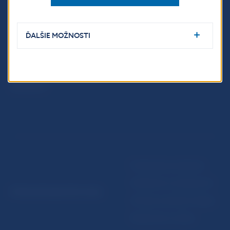
Fintech
Upozornenia a oznámenia
Ochrana finančného
Makroekonomické
spotrebiteľa
ukazovatele
ĎALŠIE MOŽNOSTI
Databáza dohliadaných
Vestník NBS
subjektov
Extranet portál
Register finančných agentov
a poradcov
Podmienky používania
Vyhlásenie o prístupnosti
© Národná banka Slovenska
Ochrana osobných údajov
Nastavenie cookies