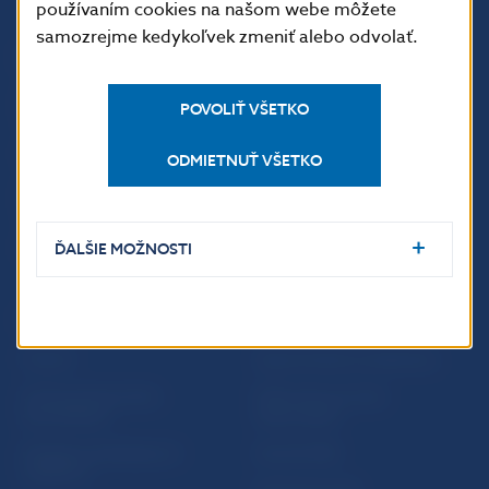
používaním cookies na našom webe môžete
samozrejme kedykoľvek zmeniť alebo odvolať.
ĎALŠIE ODKAZY
Inštitút bankového
Prihlásenie na odber
POVOLIŤ VŠETKO
vzdelávania
notifikácií o publikáciách
Nadácia NBS
Užitočné linky
ODMIETNUŤ VŠETKO
5peňazí - portál finančného
Mapa stránky
vzdelávania
Oznamovanie
Riešenie krízových situácií
protispoločenskej činnosti
ĎALŠIE MOŽNOSTI
PRAKTICKÉ INFORMÁCIE
Fintech
Upozornenia a oznámenia
Ochrana finančného
Makroekonomické
spotrebiteľa
ukazovatele
Databáza dohliadaných
Vestník NBS
subjektov