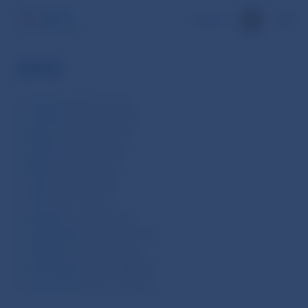
EN
2002
Január
[.pdf, 385 kB]
Február
[.pdf, 349 kB]
Marec
[.pdf, 317 kB]
Apríl
[.pdf, 364 kB]
Máj
[.pdf, 410 kB]
Jún
[.pdf, 377 kB]
Júl
[.pdf, 374 kB]
August
[.pdf, 383 kB]
September
[.pdf, 382 kB]
Október
[.pdf, 383 kB]
November
[.pdf, 388 kB]
December
[.pdf, 353 kB]