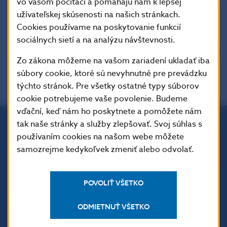
vo vašom počítači a pomáhajú nám k lepšej
bulletin
príloha
Epub
NBS
užívateľskej skúsenosti na našich stránkach.
Cookies používame na poskytovanie funkcií
sociálnych sietí a na analýzu návštevnosti.
Zo zákona môžeme na vašom zariadení ukladať iba
súbory cookie, ktoré sú nevyhnutné pre prevádzku
týchto stránok. Pre všetky ostatné typy súborov
cookie potrebujeme vaše povolenie. Budeme
vďační, keď nám ho poskytnete a pomôžete nám
tak naše stránky a služby zlepšovať. Svoj súhlas s
používaním cookies na našom webe môžete
Národná banka Slovenska
samozrejme kedykoľvek zmeniť alebo odvolať.
Imricha Karvaša 1
813 25 Bratislava
POVOLIŤ VŠETKO
ODMIETNUŤ VŠETKO