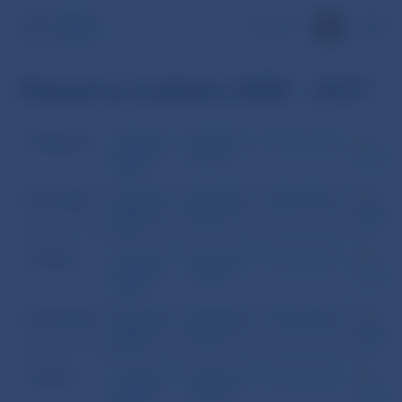
EN
Mesačný bulletin NBS - 2017
December
Mesačný
Štatistická
Prezentácia
bulletin
príloha
Epub
NBS
November
Mesačný
Štatistická
Prezentácia
bulletin
príloha
Epub
NBS
Október
Mesačný
Štatistická
Prezentácia
bulletin
príloha
Epub
NBS
September
Mesačný
Štatistická
Prezentácia
bulletin
príloha
Epub
NBS
August
Mesačný
Štatistická
Prezentácia
bulletin
príloha
Epub