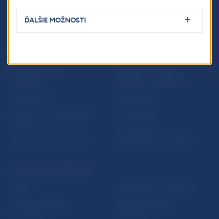
ĎALŠIE MOŽNOSTI
ĎALŠIE ODKAZY
Inštitút bankového
Prihlásenie na odber
vzdelávania
notifikácií o publikáciách
Nadácia NBS
Užitočné linky
5peňazí - portál finančného
Mapa stránky
vzdelávania
Oznamovanie
Riešenie krízových situácií
protispoločenskej činnosti
PRAKTICKÉ INFORMÁCIE
Fintech
Upozornenia a oznámenia
Ochrana finančného
Makroekonomické
spotrebiteľa
ukazovatele