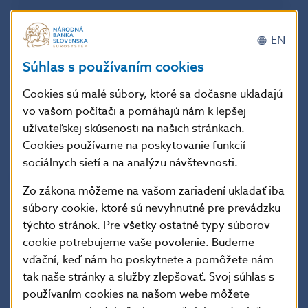
zatiaľ dobrá a podiel zlyhaných úverov je nízky. Úroky
však zostávajú zvýšené, preto zostáva zvýšená aj
citlivosť zadlžených skupín na nepriaznivý vývoj.
EN
Súhlas s používaním cookies
Banky sú ziskové, dobre kapitalizované a odolné voči
šokom. Poisťovne a fondy pokračujú v raste
Cookies sú malé súbory, ktoré sa dočasne ukladajú
a zostávajú stabilné. Nastavenie nástrojov
vo vašom počítači a pomáhajú nám k lepšej
makroprudenciálnej politiky je primerané aktuálnym
užívateľskej skúsenosti na našich stránkach.
rizikám a nie je potrebné ho meniť.
Cookies používame na poskytovanie funkcií
sociálnych sietí a na analýzu návštevnosti.
Hypotéky zrýchlili rast
Zo zákona môžeme na vašom zariadení ukladať iba
Počty čisto nových hypoték sa vrátili k dlhodobému
súbory cookie, ktoré sú nevyhnutné pre prevádzku
priemeru a v súlade so zdražením nehnuteľností rastie
týchto stránok. Pre všetky ostatné typy súborov
aj priemerná výška poskytovaných úverov. Hoci
cookie potrebujeme vaše povolenie. Budeme
dostupnosť bývania zostáva zhoršená, hypotekárny
vďační, keď nám ho poskytnete a pomôžete nám
trh rastie vďaka väčšiemu zastúpeniu dlžníkov
tak naše stránky a služby zlepšovať. Svoj súhlas s
s vyšším príjmom a dofinancovaniu z iných zdrojov.
používaním cookies na našom webe môžete