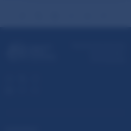
Národná banka Slovenska
Imricha Karvaša 1
813 25 Bratislava
ĎALŠIE ODKAZY