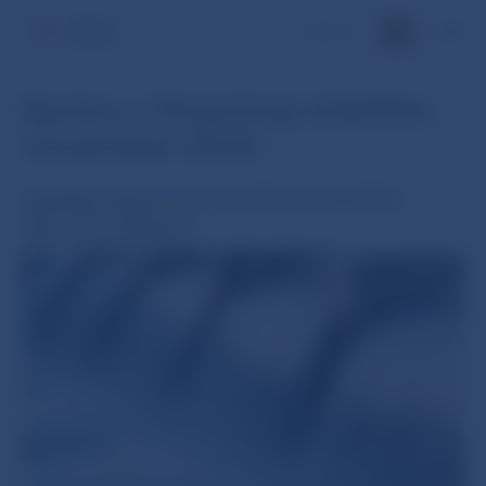
EN
Správa o finančnej stabilite -
november 2025
NAPRIEK NEISTOTE ZOSTÁVA FINANČNÝ
SEKTOR STABILNÝ