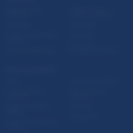
Inštitút bankového
Prihlásenie na odber
vzdelávania
notifikácií o publikáciách
Nadácia NBS
Užitočné linky
5peňazí - portál finančného
Mapa stránky
vzdelávania
Oznamovanie
Riešenie krízových situácií
protispoločenskej činnosti
PRAKTICKÉ INFORMÁCIE
Fintech
Upozornenia a oznámenia
Ochrana finančného
Makroekonomické
spotrebiteľa
ukazovatele
Databáza dohliadaných
Vestník NBS
subjektov
Extranet portál
Register finančných agentov
a poradcov