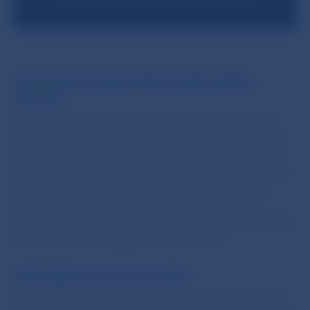
V domácej aj svetovej ekonomike vládne
neistota
Obchodné napätia a rastúca konkurencia zo strany
Číny oslabujú európsky export. Na finančných trhoch
pretrvávajú nerovnováhy a riziko prudšieho poklesu
cien aktív. Domáca ekonomika spomaľuje, a to najmä
v priemysle, kde v auguste klesli exporty aj tržby.
V prostredí zvýšenej neistoty je kľúčové dostať
verejné financie na udržateľnú trajektóriu, nevyhnutná
konsolidácia však ďalej brzdí ekonomiku.
Východiskové pozície sú silné
Finančná pozícia slovenských firiem a domácností je