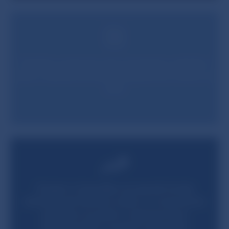
P
odniky aj domácnosti náročnému obdobiu
čelia z dobrej východiskovej pozície, banky sú
silné
Z
áujem o hypotéky aj napriek horšej
dostupnosti bývania rastie, no úverovanie
podnikov sa spolu s nepriaznivým
ekonomickým vývojom spomalilo