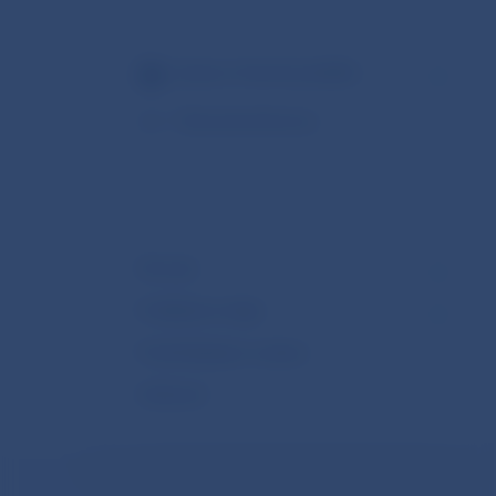
Správa o finančnej stabilite
Tlačová konferencia
Zhrnutie
Podkladové údaje
Predchádzajúce vydania
Odoberať