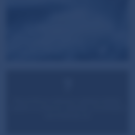
Ekonomika
je vystavená zvýšenej neistote,
napätie vo svetovom obchode a konsolidácia
spomaľujú jej rast