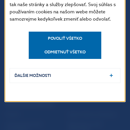
tak naše stránky a služby zlepšovať. Svoj súhlas s
používaním cookies na našom webe môžete
samozrejme kedykoľvek zmeniť alebo odvolať.
ĎALŠIE ODKAZY
POVOLIŤ VŠETKO
Inštitút bankového
Prihlásenie na odber
vzdelávania
notifikácií o publikáciách
ODMIETNUŤ VŠETKO
Nadácia NBS
Užitočné linky
5peňazí - portál finančného
Mapa stránky
vzdelávania
ĎALŠIE MOŽNOSTI
Oznamovanie
Riešenie krízových situácií
protispoločenskej činnosti
PRAKTICKÉ INFORMÁCIE
Fintech
Upozornenia a oznámenia
Ochrana finančného
Makroekonomické
spotrebiteľa
ukazovatele