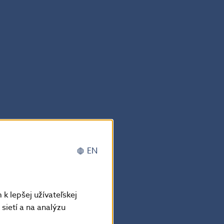
EN
k lepšej užívateľskej
sietí a na analýzu