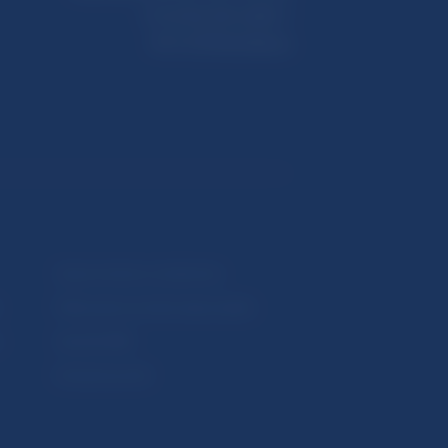
Imricha Karvaša 1
813 25 Bratislava
Upozornenia a oznámenia
Makroekonomické ukazovatele
v
Vestník NBS
Extranet portál