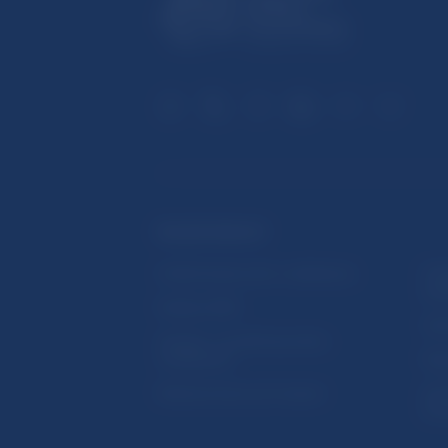
ĎALŠIE ODKAZY
Inštitút bankového vzdelávania
Prih
publ
Nadácia NBS
Užit
5peňazí - portál finančného
vzdelávania
Map
Riešenie krízových situácií
Ozn
činn