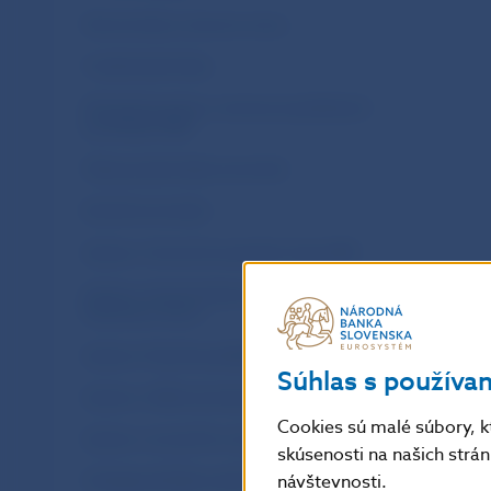
Ekonomický a menový vývoj
Frankfurtské hárky
Klimatická správa o nemenovopolitických
portfóliách NBS
Makroprudenciálny komentár
Rýchle komentáre
Správa o činnosti Inovačného hubu NBS
Správa o činnosti útvaru dohľadu nad
finančným trhom
Správa o finančnej stabilite
Súhlas s používa
Správa o uhlíkovej stope NBS
Cookies sú malé súbory, k
Správa o vývoji trhu s krytými dlhopismi
skúsenosti na našich strá
návštevnosti.
Stratégia dohľadu nad finančným trhom