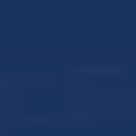
PRAKTICKÉ INFORMÁCIE
lásenie na odber notifikácií o
Fintech
ikáciách
Ochrana finančného spotrebiteľa
očné linky
Databáza dohliadaných subjekto
a stránky
Register finančných agentov a
amovanie protispoločenskej
poradcov
osti