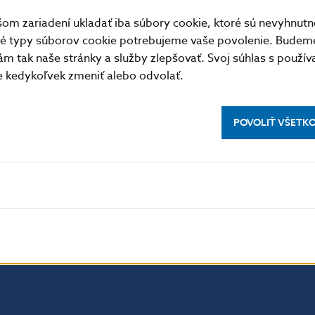
m zariadení ukladať iba súbory cookie, ktoré sú nevyhnutn
tné typy súborov cookie potrebujeme vaše povolenie. Budem
m tak naše stránky a služby zlepšovať. Svoj súhlas s použí
kedykoľvek zmeniť alebo odvolať.
POVOLIŤ VŠETK