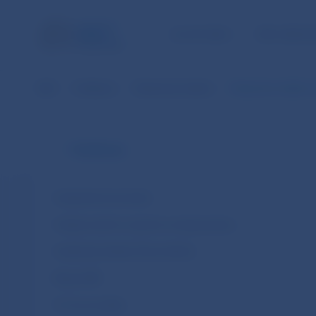
ÚLOHY NBS
PRE VEREJ
NBS
Publikácie
Štatistický bulletin
Štatistický bulletin
Publikácie
Analytické komentáre
Analýza návrhu rozpočtu verejnej správy
Analytické štúdie (Policy Briefs)
Blogy NBS
Čo hovoria dáta