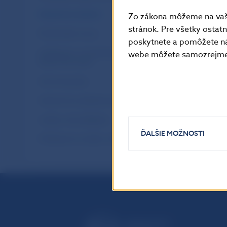
Štatistický bulletin
Zo zákona môžeme na vašo
stránok. Pre všetky osta
Štrukturálne výzvy
poskytnete a pomôžete ná
Vyhlásenie o investičnej politike Národnej
webe môžete samozrejme 
banky Slovenska
Výročná správa
Výskumné a príležitostné štúdie (WP/OP)
Letáky a iné publikácie
ĎALŠIE MOŽNOSTI
Prihlásenie na odber notifikácií