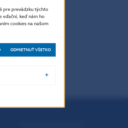
é pre prevádzku týchto
e vďační, keď nám ho
vaním cookies na našom
O
ODMIETNUŤ VŠETKO
Národná banka Slovenska