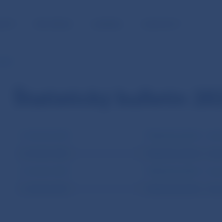
NOSŤ
PRE MÉDIÁ
KARIÉRA
KONTAKTY
 2021
Štatistický bulletin 20
4. štvrťrok 2021
Štatistická príloha – čas
3. štvrťrok 2021
Štatistická príloha – čas
2. štvrťrok 2021
Štatistická príloha – čas
1. štvrťrok 2021
Štatistická príloha – čas