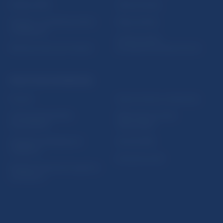
Nadácia NBS
Užitočné linky
5peňazí - portál finančného
Mapa stránky
vzdelávania
Oznamovanie
Riešenie krízových situácií
protispoločenskej činnosti
PRAKTICKÉ INFORMÁCIE
Fintech
Upozornenia a oznámenia
Ochrana finančného
Makroekonomické
spotrebiteľa
ukazovatele
Databáza dohliadaných
Vestník NBS
subjektov
Extranet portál
Register finančných agentov
a poradcov