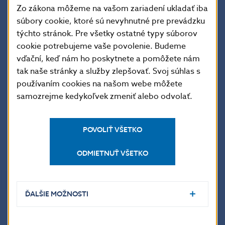
Európa svoj model
Zo zákona môžeme na vašom zariadení ukladať iba
rastu?
súbory cookie, ktoré sú nevyhnutné pre prevádzku
týchto stránok. Pre všetky ostatné typy súborov
cookie potrebujeme vaše povolenie. Budeme
» Archív:
vďační, keď nám ho poskytnete a pomôžete nám
tak naše stránky a služby zlepšovať. Svoj súhlas s
používaním cookies na našom webe môžete
2023
samozrejme kedykoľvek zmeniť alebo odvolať.
2022
2021
POVOLIŤ VŠETKO
2020
ODMIETNUŤ VŠETKO
ĎALŠIE MOŽNOSTI