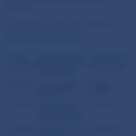
počas zimného semestra akademického roka
2026/2027.
V prípade záujmu o účasť v ďalšom ročníku nás
môžete kontaktovať na adrese
ekonomickevzdelavanie@nbs.sk
.
DÁTUM
NÁZOV PREDNÁŠKY
PREZENTUJÚCI
30.9.2026
Inflačné očakávania
Michal Horváth
a menová politika
7.10.2026
História centrálneho
František
bankovníctva na
Chudják
Slovensku
14.10.2026
Makroprudenciálna
Ján Klacso
politika – Čo sa pod
týmto názvom skrýva
a čo o nej zatiaľ vieme
21.10.2026
Vývoj finančnej situácie
Andrej Cupak
slovenských