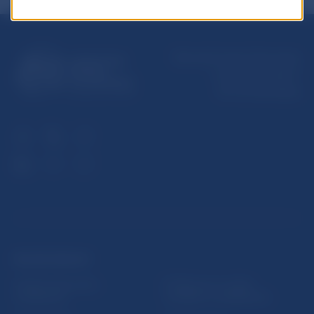
Národná banka Slovenska
Imricha Karvaša 1
813 25 Bratislava
ĎALŠIE ODKAZY
Inštitút bankového
Prihlásenie na odber
vzdelávania
notifikácií o publikáciách