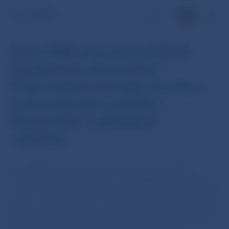
EN
Kurz NBS pre pokročilých
študentov ekonómie -
Makroekonomické trendy a
hospodárske politiky:
Slovenské a globálne
výhľady
Kurz NBS je určený pre študentov vysokých škôl
s ekonomickým zameraním. Prednášky vedú odborníci
z NBS a zameriavajú sa na aktuálne makroekonomické
trendy, menovú politiku a výzvy slovenskej i globálnej
ekonomiky. Kurz prebieha online formou raz týždenne