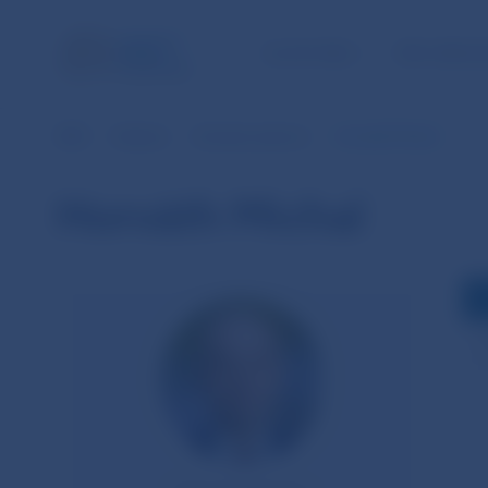
ÚLOHY NBS
PRE VEREJ
NBS
Výskum
Zoznam autorov
Horváth Michal
Horváth Michal