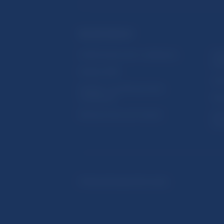
ĎALŠIE ODKAZY
Inštitút bankového vzdelávania
Prih
publ
Nadácia NBS
Užit
5peňazí - portál finančného
vzdelávania
Map
Riešenie krízových situácií
Ozn
činn
© Národná banka Slovenska