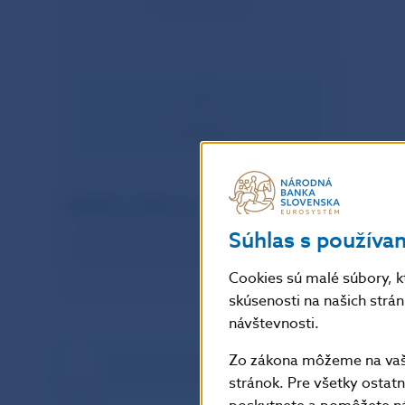
hlavný ekonóm
webstránka
Oblasť výskumu:
Súhlas s používa
interakcia menovej a fiškálnej politiky
heterogenita v makroekonómii
Cookies sú malé súbory, k
skúsenosti na našich strá
návštevnosti.
Zo zákona môžeme na vašo
Zoznam autorov
stránok. Pre všetky osta