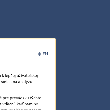
EN
k lepšej užívateľskej
sietí a na analýzu
é pre prevádzku týchto
e vďační, keď nám ho