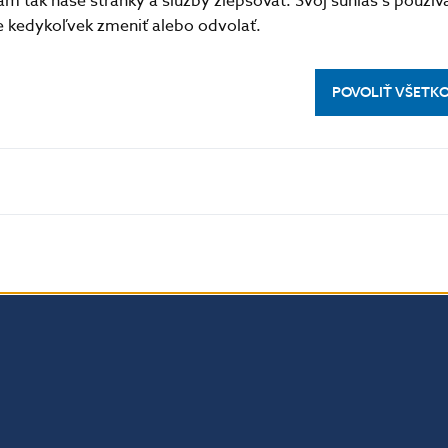
m tak naše stránky a služby zlepšovať. Svoj súhlas s použí
kedykoľvek zmeniť alebo odvolať.
POVOLIŤ VŠETK