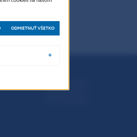
vaním cookies na našom
O
ODMIETNUŤ VŠETKO
Národná banka Slovenska
Imricha Karvaša 1
813 25 Bratislava