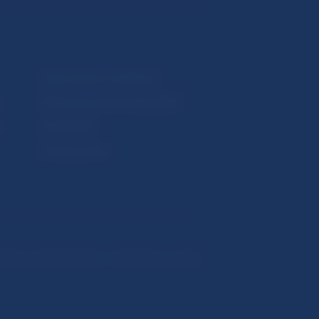
Upozornenia a oznámenia
Makroekonomické ukazovatele
v
Vestník NBS
Extranet portál
hrana osobných údajov
Nastavenie cookies