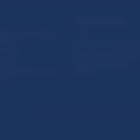
PRAKTICKÉ INFORMÁCIE
lásenie na odber notifikácií o
Fintech
ikáciách
Ochrana finančného spotrebiteľa
očné linky
Databáza dohliadaných subjekto
a stránky
Register finančných agentov a
amovanie protispoločenskej
poradcov
osti
Podmienky používania
Vyhlásenie o prístupnosti
Oc