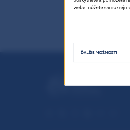
poskytnete a pomôžete ná
webe môžete samozrejme 
ĎALŠIE MOŽNOSTI