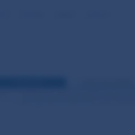
NOSŤ
PRE MÉDIÁ
KARIÉRA
KONTAKTY
Publikácie NBS
Vybrané externé publikácie
2009
HORVÁTH, Michal – ÓDOR, Ľudovít. 2009.
Making Fiscal Commi
and Transparent Fiscal Policy in Slovakia
. Discussion Paper NBS