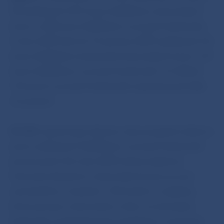
SR zadržaných 501 kusov falzifikátov slovenských
korún a 258 kusov falzifikátov eurových bankoviek.
V roku 2009 bolo do 19. januára 2009 zadržaných 45
kusov falzifikátov bankoviek slovenských korún a 59
kusov falzifikátov eurových bankoviek. Pri ďalších
14 kusoch eurových bankoviek expertíza potvrdila
ich pravosť.
BR NBS upozorňuje občanov, aby aj napriek nízkemu
počtu zadržaných falzifikátov eurových bankoviek
počas prvých dní roka 2009, boli pri prijímaní
hotovosti obozretní a slovenské koruny za eurá
vymieňali len v bankách. Obchodníci a subjekty,
ktoré pracujú s hotovosťou môžu na testovanie
bankoviek využiť dostupné zariadenia a technické