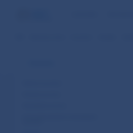
ÚLOHY NBS
PRE VEREJ
NBS
Bankovky a mince
Euromince
Aktuality
Výsle
Euromince
Obehové euromince
Pamätné euromince
Zberateľské euromince
Emisný plán pamätných a zberateľských
euromincí