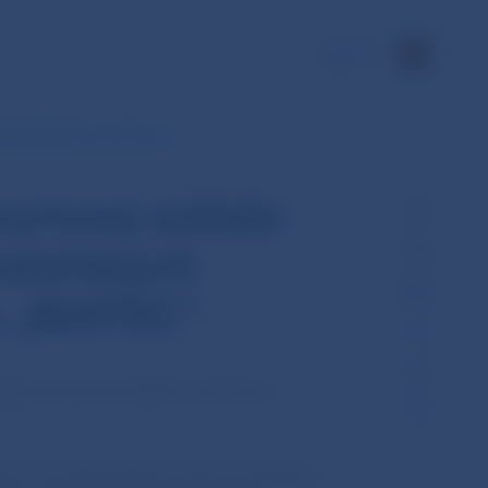
EN
berateľských euromincí s…
onymnej súťaže
rateľských
u „BIATEC“
rejnú anonymnú súťaž na výtvarný
hov od sedemnástich autorov. Komisia