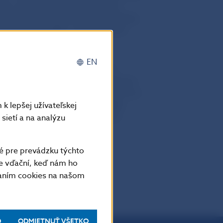
í a zberateľských euromincí ich
ese hodnotenia boli Mgr. Marek Budaj,
Čambal, PhD. (SNM – Archeologické
EN
h návrhov pamätných euromincí
ová rada NBS. V súlade s odporučením
 euromincí a zberateľských euromincí
vernéra
bez realizácie výtvarného
k lepšej užívateľskej
ematikou „BIATEC“ bola vyhlásená
sietí a na analýzu
é pre prevádzku týchto
 plánovaná v roku 2026.
e vďační, keď nám ho
vaním cookies na našom
O
ODMIETNUŤ VŠETKO