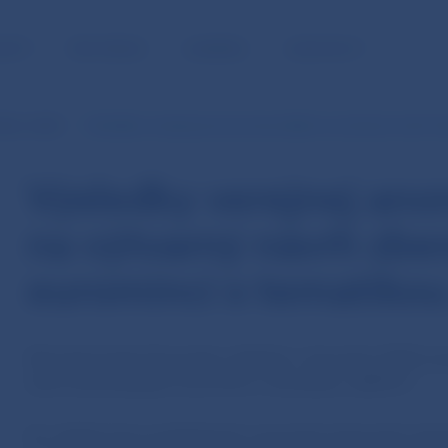
NOSŤ
PRE MÉDIÁ
KARIÉRA
KONTAKTY
dky súťaží
Výsledky verejnej anonymnej súťaže na výtvarný návrh z
Výsledky verejnej an
na výtvarný návrh zbe
euromincí s tematiko
Národná banka Slovenska vyhlásila v decembri 2024 ve
návrh zberateľských euromincí s tematikou „BIATEC“.
Do súťaže bolo predložených osemnásť výtvarných návr