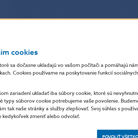
na posudzovanie výtvarných návrhov pamätných eurominc
hodnotila v apríli 2025. Jej odbornými poradcami v proc
PhD. (NBS – Múzeum mincí a medailí) a Mgr. Radoslav 
múzeum).
Výsledky rokovania Komisie na posudzovanie výtvarnýc
a zberateľských euromincí prerokovala a schválila Bank
ním cookies
Komisie na posudzovanie výtvarných návrhov pamätných
bola verejná anonymná súťaž ukončená rozhodnutím gu
toré sa dočasne ukladajú vo vašom počítači a pomáhajú nám 
návrhu
. Na výtvarný návrh zberateľských euromincí s t
nkach. Cookies používame na poskytovanie funkcií sociálnych 
opakovaná verejná súťaž.
m zariadení ukladať iba súbory cookie, ktoré sú nevyhnutn
Emisia zberateľských euromincí s tematikou „BIATEC“ je
tné typy súborov cookie potrebujeme vaše povolenie. Budem
m tak naše stránky a služby zlepšovať. Svoj súhlas s použí
kedykoľvek zmeniť alebo odvolať.
POVOLIŤ VŠETK