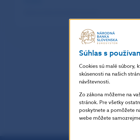
Aktuality
História vzniku slovenských euromincí
Súhlas s používa
Cookies sú malé súbory, k
skúsenosti na našich strá
návštevnosti.
Zo zákona môžeme na vašo
stránok. Pre všetky osta
poskytnete a pomôžete ná
webe môžete samozrejme 