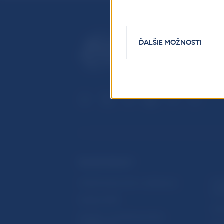
ĎALŠIE MOŽNOSTI
ĎALŠIE ODKAZY
Inštitút bankového vzdelávania
Prih
publ
Nadácia NBS
Užit
5peňazí - portál finančného