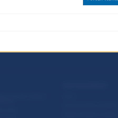
PRAKTICKÉ INFORMÁCIE
lásenie na odber notifikácií o
Fintech
ikáciách
Ochrana finančného spotrebiteľa
očné linky
Databáza dohliadaných subjekto