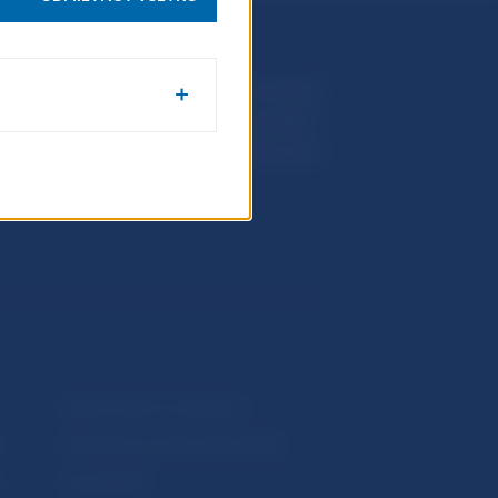
Národná banka Slovenska
Imricha Karvaša 1
813 25 Bratislava
Upozornenia a oznámenia
Makroekonomické ukazovatele
v
Vestník NBS