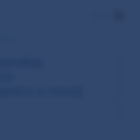
EN
podársku…
ovenskej
cie
prácu a rozvoj