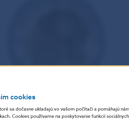
ním cookies
Autor výtvarného návrhu:
Mgr. art. Peter Valach
Náklad:
1 milión mincí
toré sa dočasne ukladajú vo vašom počítači a pomáhajú nám 
(z toho 3 000 mincí v proof-like vyhotovení, ktoré sú u
nkach. Cookies používame na poskytovanie funkcií sociálnych 
banky Slovenska)
Emisia:
11. 11. 2020