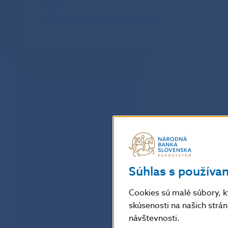
Aktuality
História vzniku slovenských euromincí
Súhlas s používa
Cookies sú malé súbory, k
skúsenosti na našich strá
návštevnosti.