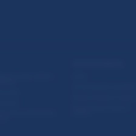
PRAKTICKÉ INFORMÁCIE
lásenie na odber notifikácií o
Fintech
ikáciách
Ochrana finančného spotrebiteľa
očné linky
Databáza dohliadaných subjekto
a stránky
Register finančných agentov a
amovanie protispoločenskej
poradcov
osti