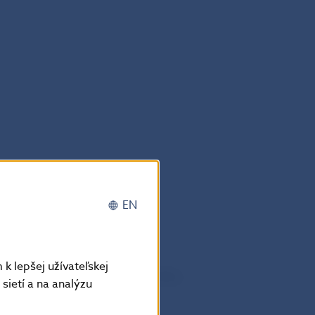
EN
k lepšej užívateľskej
rčené na propagačné účely Národnej
sietí a na analýzu