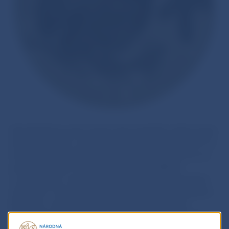
Hlucháň hôrny patrí medzi naše najväčšie vtáčie druhy.
Samec je čierny s modrozeleným kovovým leskom na
hrudi, krídla sú gaštanovo hnedé s bielou škvrnou na
prednom okraji. Perie na brade má predĺžené
a odstávajúce, nad okom má výraznú červenú kožnú
zdureninu. Chvost je pomerne dlhý, čierny s belavými
škvrnami, chvostové perá sa na konci rozširujú.
Samica hlucháňa je nenápadnejšia, gaštanovo hnedá,