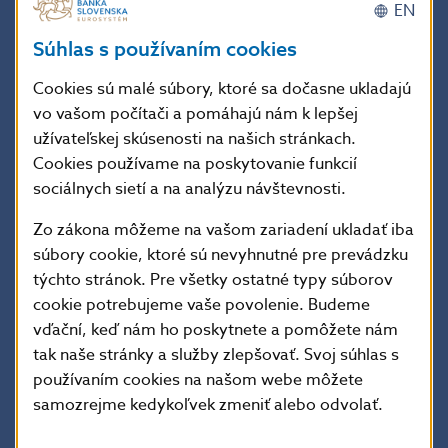
škvrnitá, s nápadne hrdzavou hruďou. Šat mláďat je
EN
podobný samici, majú však o niečo menej výrazný
Súhlas s používaním cookies
škvrnitý vzhľad. Na Slovensku sa hlucháň vyskytuje
v ihličnatých a zmiešaných lesoch v nadmorskej výške
Cookies sú malé súbory, ktoré sa dočasne ukladajú
od 600 do 1550 metrov. Optimálne podmienky
vo vašom počítači a pomáhajú nám k lepšej
nachádza v starých, rozľahlých, roztrúsených,
užívateľskej skúsenosti na našich stránkach.
prirodzených horských lesoch pralesovitého
Cookies používame na poskytovanie funkcií
charakteru. Hniezdi na zemi, v jamke vystlanej suchým
sociálnych sietí a na analýzu návštevnosti.
lístím, vetvičkami, steblami tráv, resp. ihličím. V apríli
až v máji sa v ňom objaví 6 až 9 žlto-hnedých
Zo zákona môžeme na vašom zariadení ukladať iba
škvrnitých vajíčok. V zime a skoro na jar konzumuje
súbory cookie, ktoré sú nevyhnutné pre prevádzku
takmer výhradne ihličie stromov, výhonky, pupene,
týchto stránok. Pre všetky ostatné typy súborov
v letnom období tiež rôzne lesné plody a listy rastlín.
cookie potrebujeme vaše povolenie. Budeme
Živočíšnu zložku potravy tvorí hlavne hmyz. Hlucháň
vďační, keď nám ho poskytnete a pomôžete nám
hôrny žije samotárskym spôsobom života. Obe
tak naše stránky a služby zlepšovať. Svoj súhlas s
pohlavia sa spolu stretávajú len v období toku. Pri toku
používaním cookies na našom webe môžete
má vysoko zdvihnutý krk a hlavu a chvostové perá sú
samozrejme kedykoľvek zmeniť alebo odvolať.
pritom roztvorené a vztýčené. Hlucháň hôrny patrí
u nás medzi chránené druhy živočíchov.