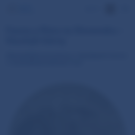
EN
Fauna a flóra na Slovensku –
hlucháň hôrny
Zberateľská eurominca z obyčajných kovov
v nominálnej hodnote 5 eur