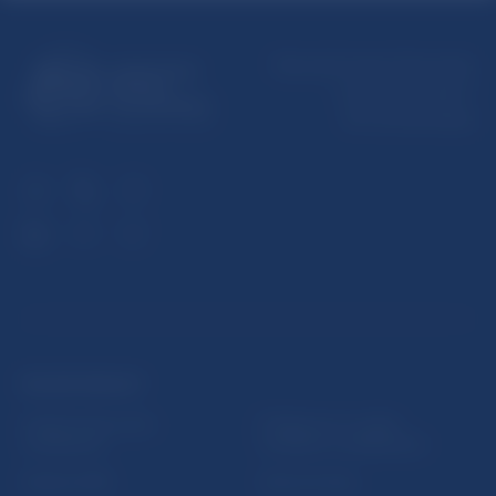
Národná banka Slovenska
Imricha Karvaša 1
813 25 Bratislava
ĎALŠIE ODKAZY
Inštitút bankového
Prihlásenie na odber
vzdelávania
notifikácií o publikáciách
Nadácia NBS
Užitočné linky