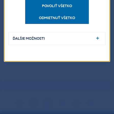
POVOLIŤ VŠETKO
Popis euromince
ODMIETNUŤ VŠETKO
Údaje o minci
ĎALŠIE MOŽNOSTI
Výsledky súťaže