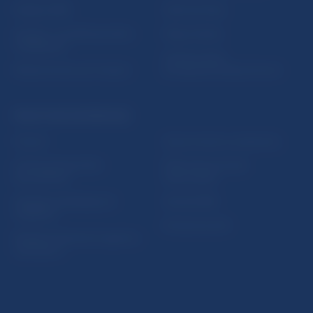
Nadácia NBS
Užitočné linky
5peňazí - portál finančného
Mapa stránky
vzdelávania
Oznamovanie
Riešenie krízových situácií
protispoločenskej činnosti
PRAKTICKÉ INFORMÁCIE
Fintech
Upozornenia a oznámenia
Ochrana finančného
Makroekonomické
spotrebiteľa
ukazovatele
Databáza dohliadaných
Vestník NBS
subjektov
Extranet portál
Register finančných agentov
a poradcov