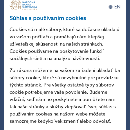
V prvých rokoch svojej existencie sa Národná banka
EN
Slovenska usilovala o zabezpečenie stability novej
slovenskej meny. Rýchla menová odluka znamenala,
Súhlas s používaním cookies
že výmena peňazí kolkovaním prebehla za rekordne
krátky čas štyroch dní a príprava a tlač nových
Cookies sú malé súbory, ktoré sa dočasne ukladajú
slovenských bankoviek a razba mincí trvala len
vo vašom počítači a pomáhajú nám k lepšej
niekoľko mesiacov. Dôležitú úlohu zohrávala NBS pri
užívateľskej skúsenosti na našich stránkach.
zavedení eura. Už niekoľko rokov pred jeho zavedením
Cookies používame na poskytovanie funkcií
sa podieľala na plnení ekonomických a právnych kritérií
sociálnych sietí a na analýzu návštevnosti.
potrebných na jeho prijatie.
Zo zákona môžeme na vašom zariadení ukladať iba
súbory cookie, ktoré sú nevyhnutné pre prevádzku
Od roku 2009, keď bolo na Slovensku prijaté euro je
týchto stránok. Pre všetky ostatné typy súborov
NBS súčasťou Eurosystému. Spolu s ostatnými
cookie potrebujeme vaše povolenie. Budeme
centrálnymi bankami krajín eurozóny, sa spolupodieľa
vďační, keď nám ho poskytnete a pomôžete nám
na príprave menovopolitických rozhodnutí Európskej
tak naše stránky a služby zlepšovať. Svoj súhlas s
centrálnej banky a zodpovedá za výkon menovej
používaním cookies na našom webe môžete
politiky na Slovensku.
samozrejme kedykoľvek zmeniť alebo odvolať.