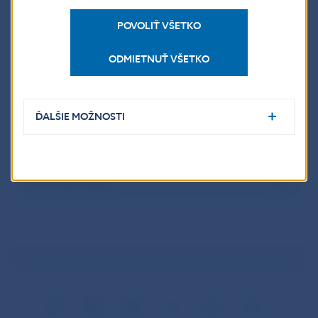
Popis euromince
POVOLIŤ VŠETKO
ODMIETNUŤ VŠETKO
Údaje o minci
ĎALŠIE MOŽNOSTI
Výsledky súťaže
Informačný leták