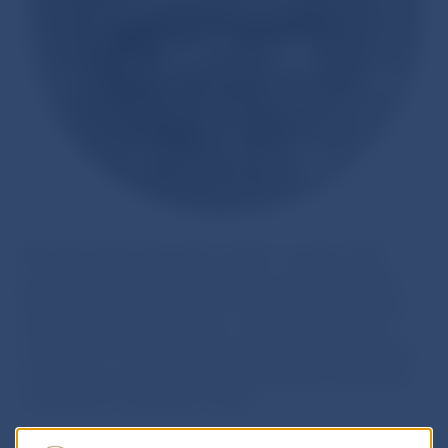
Národná banka Slovenska vznikla 1. januára 1993
po rozdelení Česko-Slovenska ako centrálna banka
Slovenskej republiky. Počas svojej 20-ročnej histórie
zohrávala významnú úlohu vo všetkých zásadných
menových a hospodárskych udalostiach našej krajiny
a podieľala sa na formovaní jej dnešného postavenia
v spoločnom európskom dome.