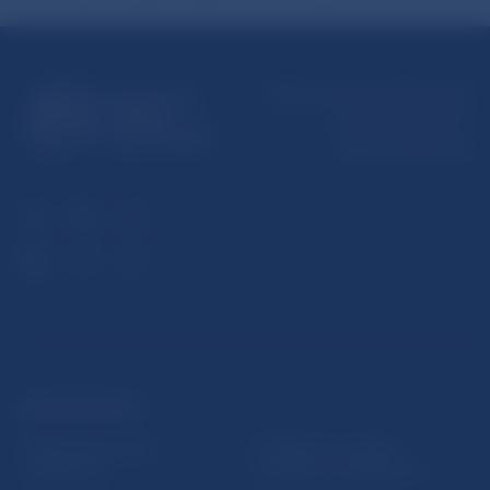
Národná banka Slovenska
Imricha Karvaša 1
813 25 Bratislava
ĎALŠIE ODKAZY
Inštitút bankového
Prihlásenie na odber
vzdelávania
notifikácií o publikáciách