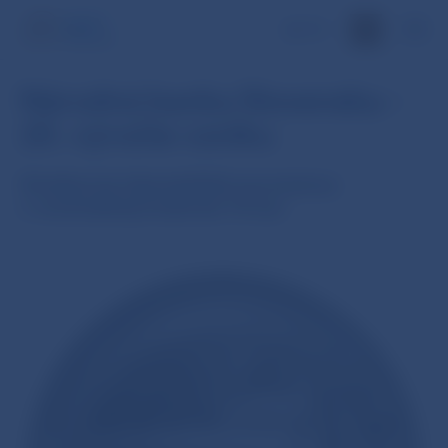
EN
Národná banka Slovenska –
20. výročie vzniku
Strieborná zberateľská eurominca
v nominálnej hodnote 10 eur