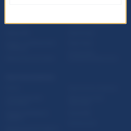
ĎALŠIE ODKAZY
Inštitút bankového
Prihlásenie na odber
vzdelávania
notifikácií o publikáciách
Nadácia NBS
Užitočné linky
5peňazí - portál finančného
Mapa stránky
vzdelávania
Oznamovanie
Riešenie krízových situácií
protispoločenskej činnosti
PRAKTICKÉ INFORMÁCIE
Fintech
Upozornenia a oznámenia
Ochrana finančného
Makroekonomické
spotrebiteľa
ukazovatele
Databáza dohliadaných
Vestník NBS
subjektov
Extranet portál
Register finančných agentov