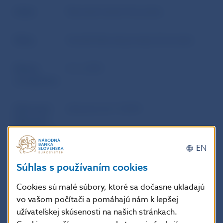
Autor
Národná banka Slovenska
Zdroj
Vestník Národnej banky Slovenska
Dátum
4. 6. 2015
uverejnenia
Účinnosť /
účinnosť od 1.7.2015
Platnosť /
Aktuálnosť
EN
Súhlas s používaním cookies
Doplňujúce informácie
:
Cookies sú malé súbory, ktoré sa dočasne ukladajú
Oznámenie o vydaní opatrenia:
Zbierka
vo vašom počítači a pomáhajú nám k lepšej
zákonov Slovenskej republiky, čiastka 27/2015
užívateľskej skúsenosti na našich stránkach.
vydaná dňa 21.4.2015, oznámenie č. 81/2015