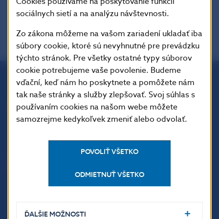
Z.z.,
Cookies používame na poskytovanie funkcií
sociálnych sietí a na analýzu návštevnosti.
Zo zákona môžeme na vašom zariadení ukladať iba
súbory cookie, ktoré sú nevyhnutné pre prevádzku
týchto stránok. Pre všetky ostatné typy súborov
cookie potrebujeme vaše povolenie. Budeme
vďační, keď nám ho poskytnete a pomôžete nám
Národná banka Slovenska
tak naše stránky a služby zlepšovať. Svoj súhlas s
Imricha Karvaša 1
používaním cookies na našom webe môžete
813 25 Bratislava
samozrejme kedykoľvek zmeniť alebo odvolať.
POVOLIŤ VŠETKO
ODMIETNUŤ VŠETKO
ĎALŠIE MOŽNOSTI