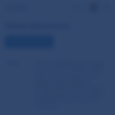
EN
Detail dokumentu
STIAHNUŤ DOKUMENT
Názov
Opatrenie Národnej banky Slovenska
z 31. marca 2015 č. 4/2015 o ďalších
druhoch rizík, o podrobnostiach o
systéme riadenia rizík banky a
pobočky zahraničnej banky a ktorým
sa ustanovuje čo sa rozumie náhlou a
neočakávanou zmenou úrokových
mier na trhu