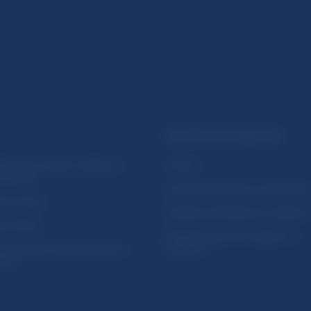
PRAKTICKÉ INFORMÁCIE
lásenie na odber notifikácií o
Fintech
ikáciách
Ochrana finančného spotrebiteľa
očné linky
Databáza dohliadaných subjekto
a stránky
Register finančných agentov a
amovanie protispoločenskej
poradcov
osti