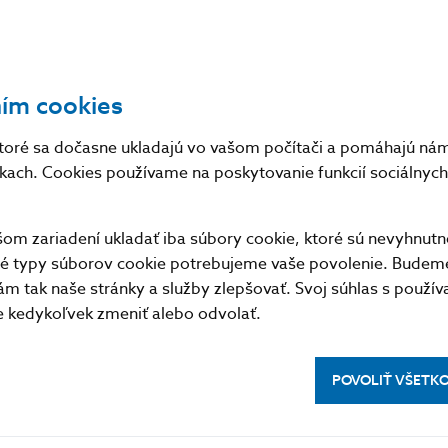
stále zamestnanosť pomerne významne v pluse, čo je 
u práce v predchádzajúcich štvrťrokoch. V rámci konj
 zamestnávatelia potvrdili zmiernenie priaznivých oča
ním cookies
v septembri oproti predošlým mesiacom, a to najmä v
edikcia NBS P3Q-2014 očakáva zmiernenie medzikvartá
toré sa dočasne ukladajú vo vašom počítači a pomáhajú nám 
tom štvrťroku, čo je približne v súlade s uvedeným vý
nkach. Cookies používame na poskytovanie funkcií sociálnych 
ných troch mesiacoch sa situácia v oblasti miezd veľm
zdy už štyri mesiace stagnujú, čo vedie k zmierňova
m zariadení ukladať iba súbory cookie, ktoré sú nevyhnutn
tné typy súborov cookie potrebujeme vaše povolenie. Budem
atkom roka došlo k výraznému nárastu miezd vo väč
m tak naše stránky a služby zlepšovať. Svoj súhlas s použí
zmiernení ekonomickej aktivity možno očakávať, že zn
kedykoľvek zmeniť alebo odvolať.
padné obmedzovanie vyplácania variabilných zložiek 
rnení rastu miezd v druhom polroku, čo je predpokladané
POVOLIŤ VŠETK
 posledných mesiacoch spomalil rast miezd vo väčšin
omerne výrazná medziročná dynamika okolo 4 až 5 %