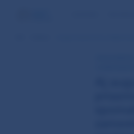
ÚLOHY NBS
PRE VEREJ
NBS
Publikácie
Aj august naznačil mierne ochladenie p
RÝCHLY KOMENTÁR
Z: ZAMESTNANOSŤ 
Aj aug
priazn
spomal
zamest