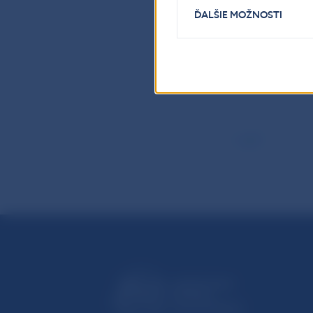
v priemysle, o
ĎALŠIE MOŽNOSTI
pozorujeme v od
a komunikácii a
prijímania nov
späť