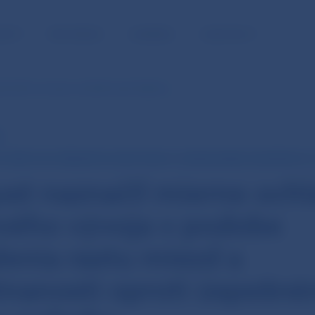
NOSŤ
PRE MÉDIÁ
KARIÉRA
KONTAKTY
riaznivého vývoja v podobe spomalenia…
A MZDY VO VYBRANÝCH ODVETVIACH - PUBLIKOVANIE UKONČENÉ 31. 1
ust naznačil mierne och
ivého vývoja v podobe
enia rastu miezd a
nanosti oproti úspešn