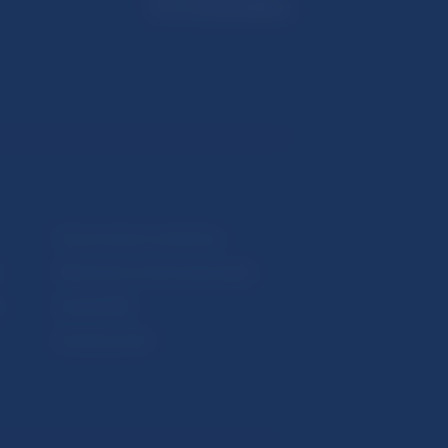
813 25 Bratislava
Upozornenia a oznámenia
Makroekonomické ukazovatele
v
Vestník NBS
Extranet portál