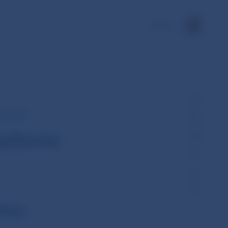
EN
2. 2019
ladenie
ému