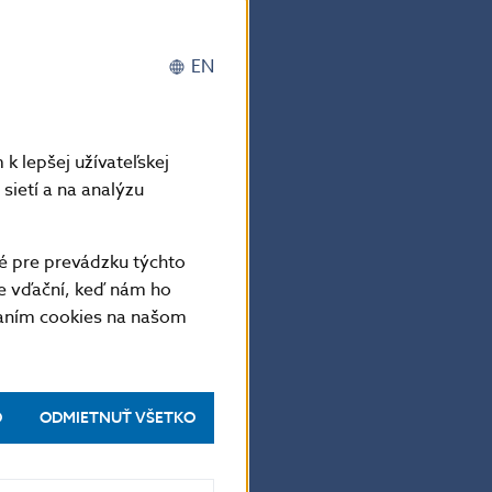
odzrkadlením
unkturálnych
EN
kávaní rastu
 priemysle
lneho rastu
k lepšej užívateľskej
vojom. Oproti
sietí a na analýzu
i nezmenila.
niu medziročnej
é pre prevádzku týchto
e vďační, keď nám ho
šine segmentov
vaním cookies na našom
ižovanie
mzdy sa môže
 aj v predikcii
O
ODMIETNUŤ VŠETKO
e odvetví.
 pretrváva