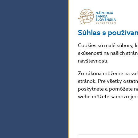
Medziročne je 
zotavovania trh
prieskumov tiež
Súhlas s používa
zamestnanosti 
a službách. Pr
Cookies sú malé súbory, k
v treťom a štvr
skúsenosti na našich strá
návštevnosti.
vývoju v posled
Medzimesačne m
Zo zákona môžeme na vašo
stránok. Pre všetky osta
dynamiky. Zači
poskytnete a pomôžete ná
ekonomiky. Pri 
webe môžete samozrejme 
nadčasov a prí
prejaviť v zmie
NBS P3Q-2014. V
Napriek tomu p