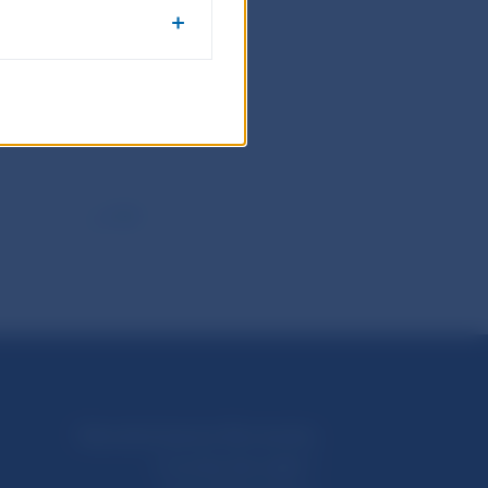
pokles miezd
IT sektore
e o efekt
PDF
Národná banka Slovenska
Imricha Karvaša 1