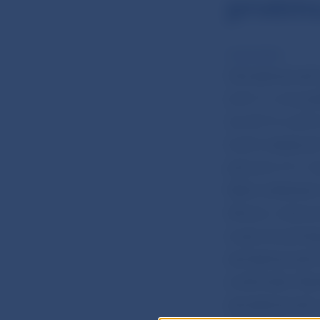
prvému
10 okt 2014
Zamestnanosť za
(o 0,1 %, čo pr
na 2,0 % (v júl
troch mesiacoch
júlovým 2 %. V 
ťažko očakávať 
dôveru v ekono
ovplyvňoval dop
zamestnanosti z
a obchode. Sta
zamestnanosti, 