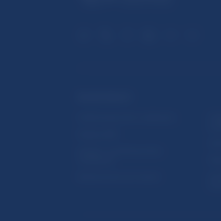
ĎALŠIE ODKAZY
Inštitút bankového vzdelávania
Prih
publ
Nadácia NBS
Užit
5peňazí - portál finančného
vzdelávania
Map
Riešenie krízových situácií
Ozn
činn