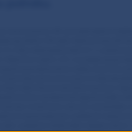
 polroku.
 vybrané odvetvia v SR v júli medzimesačne vzrástla
edstavuje približne 1100 osôb). Medziročne spomalil ra
i 2,2 %). Mzdy medzimesačne klesli o 0,1 %, podobne a
. Medziročne vzrástli o 1,8 %, čo predstavuje spomale
augustovej zamestnanosti sa ukázalo, že na druhú pol
výrazné zotavovanie na trhu práce, čo môže odzrkadľ
mikách našich hlavných obchodných partnerov. Najpri
osiaľ dynamiku zamestnanosti segment služieb, avšak 
mierňuje. K zmierňovaniu rastu až k nule dochádza v 
vebníctvo zaznamenáva síce v posledných mesiacoch 
avšak v poslednom období došlo k zlepšeniu dôvery v