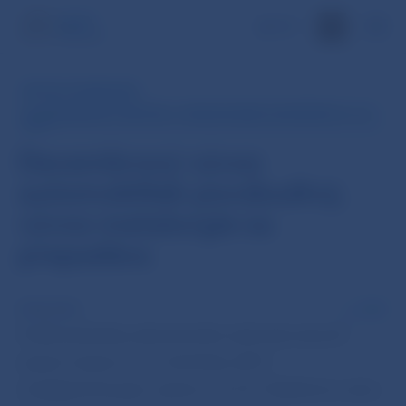
EN
RÝCHLY KOMENTÁR
Z: ZAHRANIČNÝ OBCHOD - PUBLIKOVANIE UKONČENÉ 31. 12.
2019
Decembrový vývoz
automobiliek povzbudivý,
vývoz metalurgie sa
prepadáva
8 feb 2016
PDF
Podľa štatistiky zahraničného obchodu skončil
export tovarov vo 4. štvrťroku 2015
medzištvrťročným rastom o 3,5 %. Reálnemu rastu