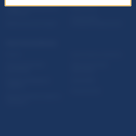
5peňazí - portál finančného
Mapa stránky
vzdelávania
Oznamovanie
Riešenie krízových situácií
protispoločenskej činnosti
PRAKTICKÉ INFORMÁCIE
Fintech
Upozornenia a oznámenia
Ochrana finančného
Makroekonomické
spotrebiteľa
ukazovatele
Databáza dohliadaných
Vestník NBS
subjektov
Extranet portál
Register finančných agentov
a poradcov