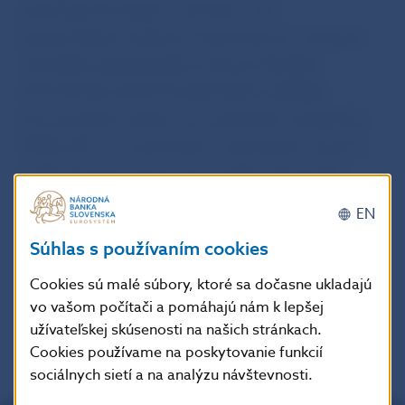
pomáhajú aj klesajúce exportné ceny
priemyselných výrobcov, ktoré koncom minulého
roka klesli najvýraznejšie od krízy. Štatistika
zahraničného obchodu dáva lepšie vyhliadky
koncoročného exportu aj v porovnaní s prognózou
P4QA-2015, aj v porovnaní s nowcastom exportu.
Cezhraničný vývoz tovarov zo Slovenska rástol
najmä vďaka automobilkám. Vývoz metalurgie už
EN
taký priaznivý nebol.
Súhlas s používaním cookies
Cookies sú malé súbory, ktoré sa dočasne ukladajú
vo vašom počítači a pomáhajú nám k lepšej
späť
PDF
užívateľskej skúsenosti na našich stránkach.
Cookies používame na poskytovanie funkcií
sociálnych sietí a na analýzu návštevnosti.