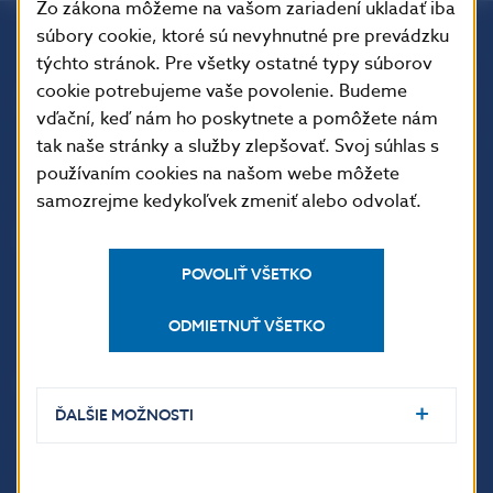
Zo zákona môžeme na vašom zariadení ukladať iba
súbory cookie, ktoré sú nevyhnutné pre prevádzku
týchto stránok. Pre všetky ostatné typy súborov
Národná banka Slovenska
cookie potrebujeme vaše povolenie. Budeme
Imricha Karvaša 1
vďační, keď nám ho poskytnete a pomôžete nám
813 25 Bratislava
tak naše stránky a služby zlepšovať. Svoj súhlas s
používaním cookies na našom webe môžete
samozrejme kedykoľvek zmeniť alebo odvolať.
POVOLIŤ VŠETKO
ODMIETNUŤ VŠETKO
ĎALŠIE ODKAZY
ĎALŠIE MOŽNOSTI
Inštitút bankového
Prihlásenie na odber
vzdelávania
notifikácií o publikáciách
Nadácia NBS
Užitočné linky