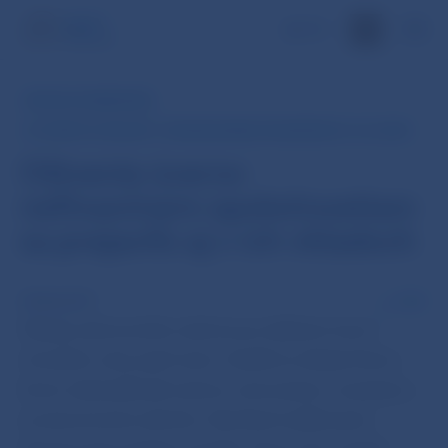
EN
RÝCHLY KOMENTÁR
Z: ÚVERY A VKLADY - PUBLIKOVANIE UKONČENÉ 31. 12. 2019
Oživenie úverov
nefinančným spoločnostiam
sa prejavilo aj v ich vkladoch
28 feb 2017
PDF
Vklady súkromného sektora po slabšom konci
minulého roka opäť rastú. Zvýšili sa vklady firiem,
ktoré odzrkadľovali rastúce úverovanie a zvyšujúcu
sa ekonomickú aktivitu. Rýchlosť zadlžovania