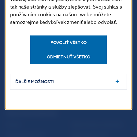
tak naše stránky a služby zlepšovať. Svoj súhlas s
používaním cookies na našom webe môžete
samozrejme kedykoľvek zmeniť alebo odvolať.
ĎALŠIE ODKAZY
POVOLIŤ VŠETKO
Inštitút bankového
Prihlásenie na odber
vzdelávania
notifikácií o publikáciách
ODMIETNUŤ VŠETKO
Nadácia NBS
Užitočné linky
5peňazí - portál finančného
Mapa stránky
ĎALŠIE MOŽNOSTI
vzdelávania
Oznamovanie
Riešenie krízových situácií
protispoločenskej činnosti
PRAKTICKÉ INFORMÁCIE
Fintech
Upozornenia a oznámenia
Ochrana finančného
Makroekonomické