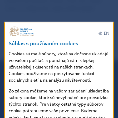
domácností zostáva rovnaká. Firmy viac čerpali
úvery, vo veľkej miere najmä veľké podniky.
späť
PDF
EN
Súhlas s používaním cookies
Cookies sú malé súbory, ktoré sa dočasne ukladajú
vo vašom počítači a pomáhajú nám k lepšej
užívateľskej skúsenosti na našich stránkach.
Cookies používame na poskytovanie funkcií
Národná banka Slovenska
sociálnych sietí a na analýzu návštevnosti.
Imricha Karvaša 1
813 25 Bratislava
Zo zákona môžeme na vašom zariadení ukladať iba
súbory cookie, ktoré sú nevyhnutné pre prevádzku
týchto stránok. Pre všetky ostatné typy súborov
cookie potrebujeme vaše povolenie. Budeme
vďační, keď nám ho poskytnete a pomôžete nám