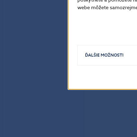
webe môžete samozrejme 
ĎALŠIE MOŽNOSTI