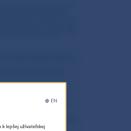
 poistný certifikát vystavený poisťovňou,
 j. poistnú zmluvu (ďalej iba „poistná
začom) a poisťovateľom (poisťovňou),
verejný obstarávateľ je oprávnenou osobou,
 zmluva vyhotovená v cudzom jazyku musí
 úradne preložená do slovenského jazyka.
uky na predmet zákazky s názvom „doplní
enia, ktorá je určená v súťažných
osti bude minimálne vo výške zábezpeky
rčená v súťažných podkladoch ku konkrétnej
ňom lehoty na predkladanie ponúk,
u obstarávateľovi, ak nastane jedna
 obstarávateľa, ak uchádzač v lehote
anosti ponúk alebo
zavrieť zmluvu podľa § 56 ods. 8 až 15
vaní).
EN
pohľadávku najneskôr do 5 pracovných dní
a zaplatenie, na účet verejného
ba končí uplynutím lehoty viazanosti ponúk,
kiaľ verejný obstarávateľ do uplynutia doby
mne oznámi takéto predĺženie lehoty
k lepšej užívateľskej
y viazanosti ponúk doručí uchádzač