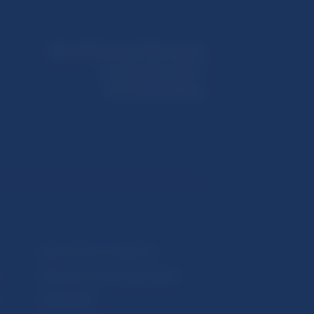
Národná banka Slovenska
Imricha Karvaša 1
813 25 Bratislava
Upozornenia a oznámenia
Makroekonomické ukazovatele
v
Vestník NBS