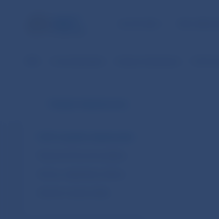
ÚLOHY NBS
PRE VEREJ
NBS
O národnej banke
Verejné obstarávanie
Profil v
Verejné obstarávanie
Profil verejného obstarávateľa
Prípravné trhové konzultácie
Zmluvy, objednávky, faktúry
Vybrané verejné súťaže