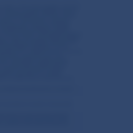
o sídlom v Slovenskej republike, pobočkou
bo zahraničnou bankou (ďalej len „banka“).
u musí byť predložená v pôvodnom jazyku
azyka. Zo záručnej listiny vystavenej
 že banka na prvé písomné požiadanie
obstarávateľa za uchádzača v prípade
prospech verejného obstarávateľa. Banková
y vo výške, ktorú určujú súťažné podklady
latiť vzniknutú pohľadávku najneskôr do 5
obstarávateľa na zaplatenie, na účet
niká písomným vyhlásením banky v záručnej
utím lehoty viazanosti ponúk, resp.
erejný obstarávateľ do uplynutia doby
mne oznámi takéto predĺženie lehoty
y viazanosti ponúk doručí uchádzač
teľovi do piatich dní od prijatia
a o predĺžení lehoty viazanosti ponúk.
 uchádzača poskytla plnenie v prospech
omnej žiadosti verejného obstarávateľa
starávateľ do uplynutia doby platnosti
e z vystavenej záručnej listiny, alebo
o predĺženie doby platnosti bankovej