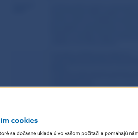
P
oistením
Uchádzač predloží verejnému obstarávateľovi
záruky
ktorý predstavuje doklad o poistení záruky, t.
zmluva“) uzavretú medzi poistníkom (uchád
z ktorého vyplýva, že uchádzač je poistník, 
ktorá má právo na poistné plnenie. Poistná
byť predložená v pôvodnom jazyku a súčasne
Predmetom poistného plnenia je záruka pon
uchádzač“ s minimálnou výškou poistného pln
podkladoch ku konkrétnej zákazke.
Z poistného certifikátu musí vyplývať, že:
1. poistné plnenie v dôsledku poistnej udal
určenej výšky poistného plnenia, ktorá je u
zákazke,
2. poistenie vznikne najneskôr posledným d
3. nárok na poistné plnenie vznikne verejném
z týchto skutočností:
3.1 zábezpeka prepadne v prospech verejného
viazanosti ponúk
3.1.1 odstúpi od svojej ponuky v lehote viaz
3.1.2 neposkytne súčinnosť alebo odmietne u
zákona č. 343/2015 Z. z. (o verejnom obstará
4. poisťovňa sa zaväzuje zaplatiť vzniknutú 
po doručení výzvy verejného obstarávateľa n
ním cookies
obstarávateľa,
5. platnosť poistenia záruky, t. j. poistná do
resp. predĺženej lehoty viazanosti ponúk, po
platnosti poistenia záruky uchádzačovi píso
toré sa dočasne ukladajú vo vašom počítači a pomáhajú nám 
viazanosti ponúk. V prípade predĺženia lehot