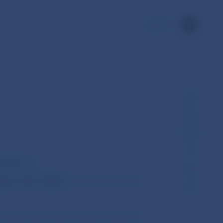
EN
2015 Z. z.)
zpeky znáša uchádzač.