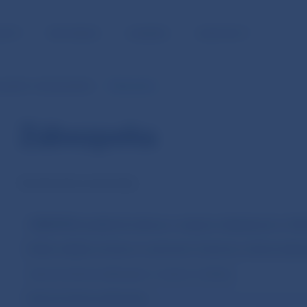
NOSŤ
PRE MÉDIÁ
KARIÉRA
KONTAKTY
erejného obstarávateľa
Zábezpeka
Zábezpeka
štandardné podmienky
ZÁBEZPEKA podľa § 46 zákona o verejnom obstarávaní (č. 343/
Všetky náklady súvisiace so spôsobom zloženia a vrátenia zábe
Spôsob zloženia zábezpeky si vyberie uchádzač.
Spôsob zloženia zábezpeky: