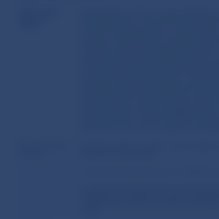
Poskytnutím
Záručná listina môže byť vystavená bankou s
bankovej
zahraničnej banky v Slovenskej republike ale
záruky
Záručná listina vyhotovená v cudzom jazyk
a súčasne úradne preložená do slovenského j
bankou musí vyplývať, že je nepodmienená a
verejného obstarávateľa uspokojí verejného 
prepadnutia zábezpeky ponuky uchádzača v 
záruka sa použije na úhradu zábezpeky ponuk
ku konkrétnej zákazke. Banka sa zaväzuje zap
pracovných dní po doručení výzvy verejného 
verejného obstarávateľa. Banková záruka vz
listine. Platnosť bankovej záruky končí uplyn
predĺženej lehoty viazanosti ponúk, pokiaľ v
platnosti bankovej záruky uchádzačovi píso
viazanosti ponúk. V prípade predĺženia lehot
predĺženú bankovú záruku verejnému obstaráva
písomného oznámenia verejného obstarávateľ
Banková záruka
a) plnením banky v rozsahu, v akom banka za
zanikne
verejného obstarávateľa
b) odvolaním bankovej záruky na základe pís
c) uplynutím doby platnosti, ak si verejný ob
neuplatnil svoje nároky voči banke vyplývajúc
v dobe platnosti bankovej záruky nepožiadal 
záruky.