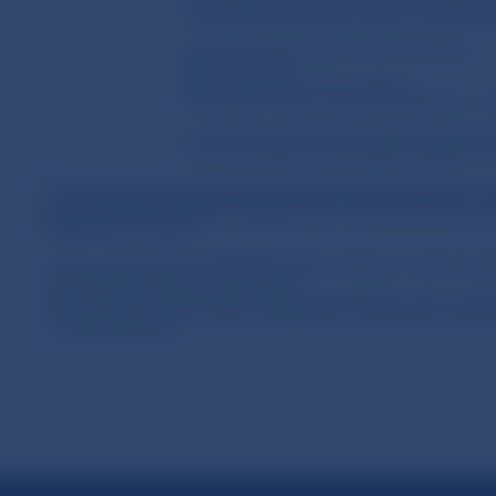
2.
finančné prostriedky v eurách zo zahranič
verejného obstarávateľa vedený v Národnej b
IBAN: SK60 0720 0000 0000 0000 
BIC: NBSBSKBX
Variabilný symbol: IČO uchádzača
Účel platby: (číslo je uvedené v príslušných
3.
V prípade využitia tohto inštitútu zábezpek
na účet verejného obstarávateľa najneskôr v 
V prípade nezloženia zábezpeky podľa určených podmienok ve
z procesu tohto verejného obstarávania v zmysle § 53 ods. 4 pí
obstarávaní vylúčený.
Verejný obstarávateľ
uvoľní alebo vráti
uchádzačovi zábezpeku
a) uplynutia lehoty viazanosti ponúk,
b) márneho uplynutia lehoty na doručenie námietky, ak ho verejn
obstarávania alebo ak verejný obstarávateľ zruší použitý postup 
c) uzavretia zmluvy.