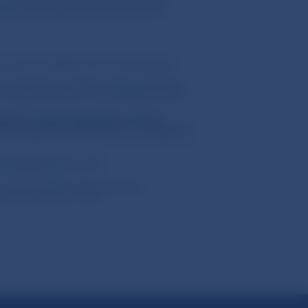
ia
musia byť zložené na bezúročný účet
anke Slovenska (účet nie je úročený):
2129
 súťažných podkladoch konkrétnej zákazky)
y, finančné prostriedky musia byť pripísané
deň uplynutia lehoty na predkladanie ponúk.
rejného obstarávateľa bude uchádzač
sm. a) zákona č. 343/2015 Z. z. o verejnom
do siedmich dní
odo dňa
ý obstarávateľ vylúčil z verejného
zadávania zákazky, alebo