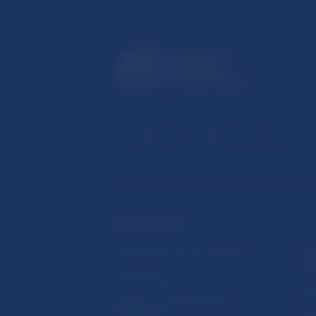
ĎALŠIE ODKAZY
Inštitút bankového vzdelávania
Prih
publ
Nadácia NBS
Užit
5peňazí - portál finančného
vzdelávania
Map