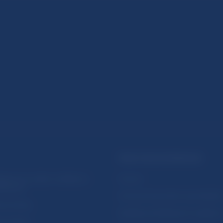
PRAKTICKÉ INFORMÁCIE
lásenie na odber notifikácií o
Fintech
ikáciách
Ochrana finančného spotrebiteľa
očné linky
Databáza dohliadaných subjekto
a stránky