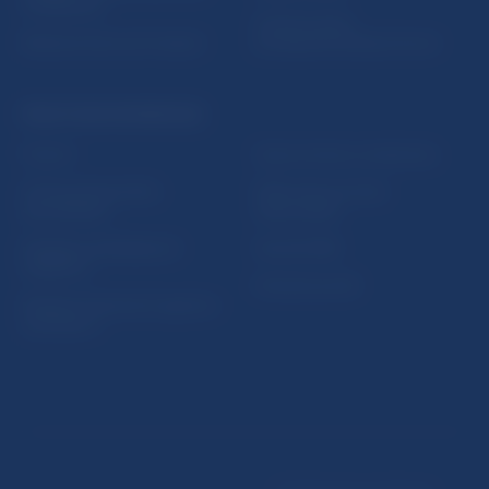
vzdelávania
Oznamovanie
Riešenie krízových situácií
protispoločenskej činnosti
PRAKTICKÉ INFORMÁCIE
Fintech
Upozornenia a oznámenia
Ochrana finančného
Makroekonomické
spotrebiteľa
ukazovatele
Databáza dohliadaných
Vestník NBS
subjektov
Extranet portál
Register finančných agentov
a poradcov