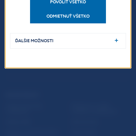
POVOLIŤ VŠETKO
Národná banka Slovenska
Imricha Karvaša 1
ODMIETNUŤ VŠETKO
813 25 Bratislava
ĎALŠIE MOŽNOSTI
ĎALŠIE ODKAZY
Inštitút bankového
Prihlásenie na odber
vzdelávania
notifikácií o publikáciách
Nadácia NBS
Užitočné linky
5peňazí - portál finančného
Mapa stránky