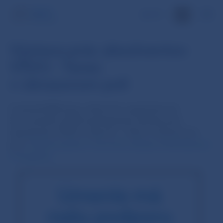
EN
Výstava prác absolventov
VŠVU - Tanec
v obrazovom poli
V ústredí NBS bola v dňoch 23. septembra až
20. novembra 2020 sprístupnená výstava prác
absolventov VŠVU s názvom – Tanec v obrazovom
poli.
Tlačová správa z otvorenia výstavy
Videozáznam
Fotogaléria