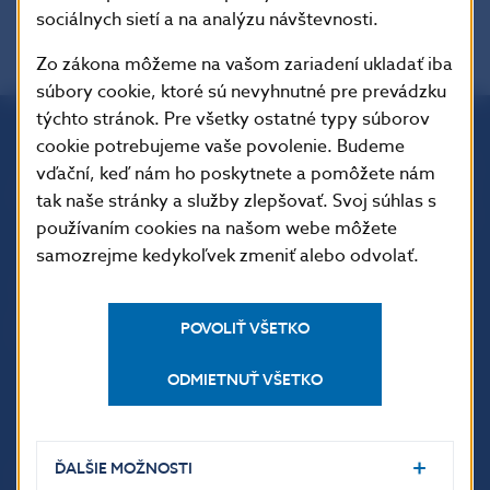
sociálnych sietí a na analýzu návštevnosti.
Zo zákona môžeme na vašom zariadení ukladať iba
súbory cookie, ktoré sú nevyhnutné pre prevádzku
týchto stránok. Pre všetky ostatné typy súborov
cookie potrebujeme vaše povolenie. Budeme
Národná banka Slovenska
vďační, keď nám ho poskytnete a pomôžete nám
Imricha Karvaša 1
tak naše stránky a služby zlepšovať. Svoj súhlas s
813 25 Bratislava
používaním cookies na našom webe môžete
samozrejme kedykoľvek zmeniť alebo odvolať.
POVOLIŤ VŠETKO
ODMIETNUŤ VŠETKO
ĎALŠIE MOŽNOSTI
ĎALŠIE ODKAZY