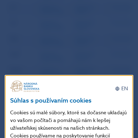
Júl
Mesačný
Štatistická
Prezentácia
bulletin NBS
príloha
Jún
Mesačný
Štatistická
Prezentácia
bulletin NBS
príloha
Máj
Mesačný
Štatistická
Prezentácia
bulletin NBS
príloha
Apríl
Mesačný
Štatistická
Prezentácia
bulletin NBS
príloha
Marec
Mesačný
Štatistická
Prezentácia
bulletin NBS
príloha
Február
Mesačný
Štatistická
Prezentácia
EN
bulletin NBS
príloha
Súhlas s používaním cookies
Január
Mesačný
Štatistická
Prezentácia
bulletin NBS
príloha
Cookies sú malé súbory, ktoré sa dočasne ukladajú
vo vašom počítači a pomáhajú nám k lepšej
užívateľskej skúsenosti na našich stránkach.
Cookies používame na poskytovanie funkcií