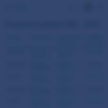
EN
Mesačný bulletin NBS - 2016
MESIAC
PUBLIKÁCIA
ŠTATISTICKÁ
PREZENTÁC
PRÍLOHA
K VYDANIU
December
Mesačný
Štatistická
Prezentácia
bulletin NBS
príloha
November
Mesačný
Štatistická
Prezentácia
bulletin NBS
príloha
Október
Mesačný
Štatistická
Prezentácia
bulletin NBS
príloha
September
Mesačný
Štatistická
Prezentácia
bulletin NBS
príloha
August
Mesačný
Štatistická
Prezentácia
bulletin NBS
príloha