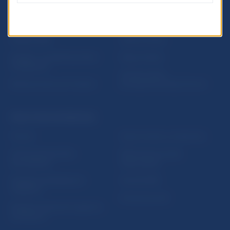
Inštitút bankového
Prihlásenie na odber
vzdelávania
notifikácií o publikáciách
Nadácia NBS
Užitočné linky
5peňazí - portál finančného
Mapa stránky
vzdelávania
Oznamovanie
Riešenie krízových situácií
protispoločenskej činnosti
PRAKTICKÉ INFORMÁCIE
Fintech
Upozornenia a oznámenia
Ochrana finančného
Makroekonomické
spotrebiteľa
ukazovatele
Databáza dohliadaných
Vestník NBS
subjektov
Extranet portál
Register finančných agentov
a poradcov