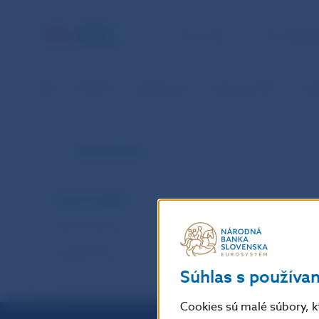
ÚLOHY NBS
PRE VEREJ
NBS
Štatistika
Finančné trhy
Úrokové sadzby
Úro
Finančné trhy
Úrokové sadzby
Výmenné kurzy
Cenné papiere
Súhlas s používa
Cookies sú malé súbory, k