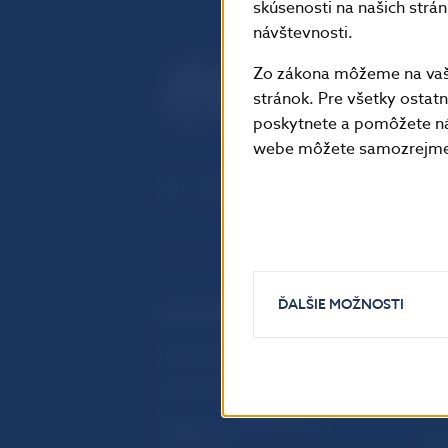
skúsenosti na našich strá
návštevnosti.
Zo zákona môžeme na vašo
stránok. Pre všetky osta
poskytnete a pomôžete ná
webe môžete samozrejme 
ĎALŠIE MOŽNOSTI
ĎALŠIE ODKAZY
Inštitút bankového vzdelávania
Prih
publ
Nadácia NBS
Užit
5peňazí - portál finančného
vzdelávania
Map