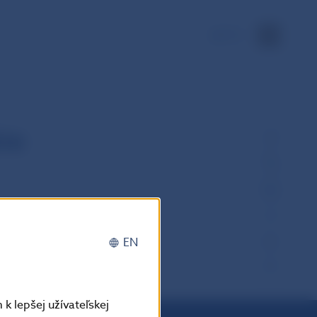
EN
ie
EN
k lepšej užívateľskej