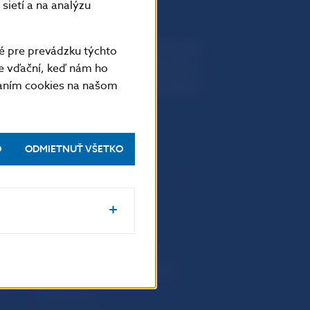
sietí a na analýzu
Národná banka Slovenska
é pre prevádzku týchto
Imricha Karvaša 1
e vďační, keď nám ho
vaním cookies na našom
813 25 Bratislava
O
ODMIETNUŤ VŠETKO
Upozornenia a oznámenia
Makroekonomické ukazovatele
v
Vestník NBS