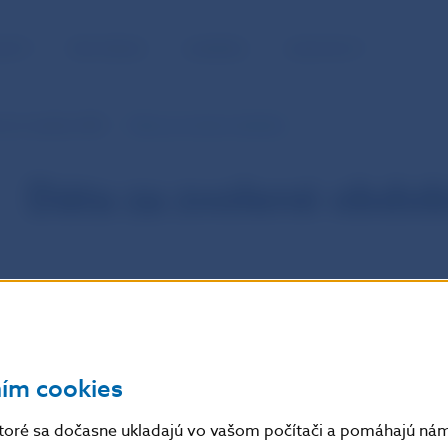
NOSŤ
PRE MÉDIÁ
KARIÉRA
KONTAKTY
kové sadzby NBS
Dáta za zvolené obdobie
Dáta za zvolené obdob
ním cookies
toré sa dočasne ukladajú vo vašom počítači a pomáhajú nám 