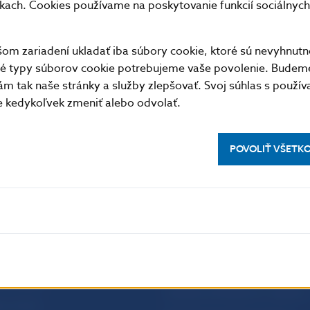
nkach. Cookies používame na poskytovanie funkcií sociálnych 
m zariadení ukladať iba súbory cookie, ktoré sú nevyhnutn
tné typy súborov cookie potrebujeme vaše povolenie. Budem
m tak naše stránky a služby zlepšovať. Svoj súhlas s použí
kedykoľvek zmeniť alebo odvolať.
POVOLIŤ VŠETK
PRAKTICKÉ INFORMÁCIE
lásenie na odber notifikácií o
Fintech
ikáciách
Ochrana finančného spotrebiteľa
očné linky
Databáza dohliadaných subjekto
a stránky