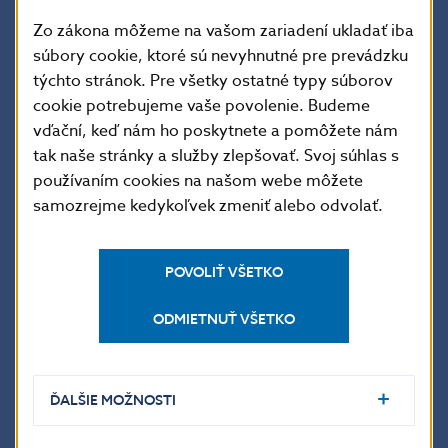
Zo zákona môžeme na vašom zariadení ukladať iba
súbory cookie, ktoré sú nevyhnutné pre prevádzku
týchto stránok. Pre všetky ostatné typy súborov
cookie potrebujeme vaše povolenie. Budeme
15. 07. 2020
vďační, keď nám ho poskytnete a pomôžete nám
tak naše stránky a služby zlepšovať. Svoj súhlas s
používaním cookies na našom webe môžete
Apríl 2020
– Vladimír Dvořáček
samozrejme kedykoľvek zmeniť alebo odvolať.
Kalendár stretnutí 04/2020
POVOLIŤ VŠETKO
ODMIETNUŤ VŠETKO
15. 06. 2020
ĎALŠIE MOŽNOSTI