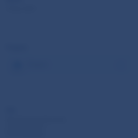
19 júna 2024
Program
Program
Kde
Národná banka Slovenska
Imricha Karvaša 1
813 25 Bratislava