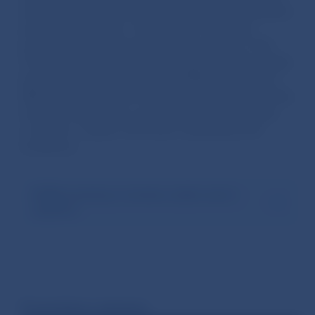
aktivitách na implementáciu Nariadenia Európskeho
parlamentu a Rady č. 2022/2554 o digitálnej
prevádzkovej odolnosti finančného sektora. Dňa
19. júna 2024 uskutočnila workshop k prvému balíku
level 2 regulácie k nariadeniu DORA v priestoroch
NBS. Hlavným témami boli rámec riadenia IKT rizika,
zmluvné dojednania s poskytovateľmi IKT služieb
a ich zber v registri informácií a klasifikácia IKT
incidentov.
DORA workshop k druhému balíku level 2
regulácie
Prezentácie a záznamy