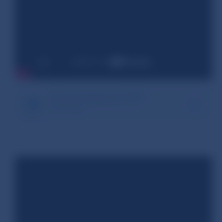
Zmluvné dojednania s TPP
381.39 kB