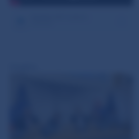
Klasifikácia IKT incidentov
559.04 kB
Fotogaléria