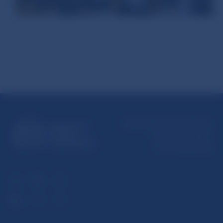
Národná banka Slovenska
Imricha Karvaša 1
813 25 Bratislava