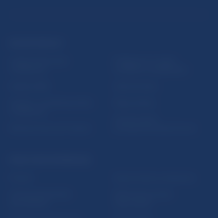
ĎALŠIE ODKAZY
Inštitút bankového
Prihlásenie na odber
vzdelávania
notifikácií o publikáciách
Nadácia NBS
Užitočné linky
5peňazí - portál finančného
Mapa stránky
vzdelávania
Oznamovanie
Riešenie krízových situácií
protispoločenskej činnosti
PRAKTICKÉ INFORMÁCIE
Fintech
Upozornenia a oznámenia
Ochrana finančného
Makroekonomické
spotrebiteľa
ukazovatele