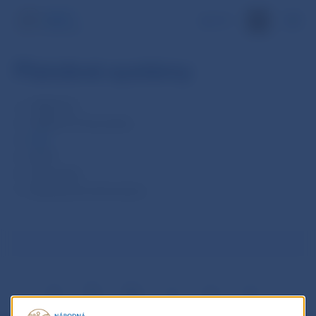
EN
Platobné systémy
TARGET2
TARGET2-Securities
SIPS
SEPA
Oversight
Všeobecné informácie