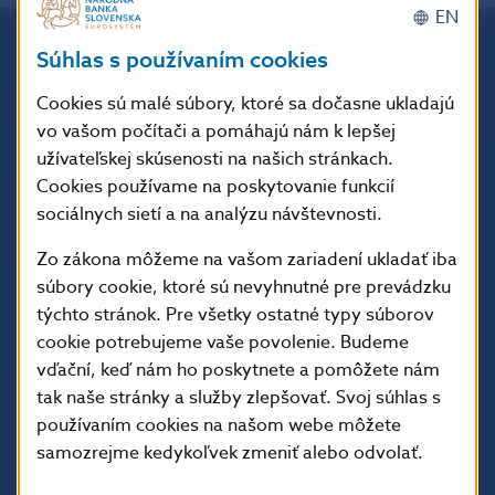
EN
Súhlas s používaním cookies
Národná banka Slovenska
Cookies sú malé súbory, ktoré sa dočasne ukladajú
Imricha Karvaša 1
813 25 Bratislava
vo vašom počítači a pomáhajú nám k lepšej
užívateľskej skúsenosti na našich stránkach.
Cookies používame na poskytovanie funkcií
sociálnych sietí a na analýzu návštevnosti.
Zo zákona môžeme na vašom zariadení ukladať iba
súbory cookie, ktoré sú nevyhnutné pre prevádzku
týchto stránok. Pre všetky ostatné typy súborov
cookie potrebujeme vaše povolenie. Budeme
vďační, keď nám ho poskytnete a pomôžete nám
ĎALŠIE ODKAZY
tak naše stránky a služby zlepšovať. Svoj súhlas s
používaním cookies na našom webe môžete
Inštitút bankového
Prihlásenie na odber
samozrejme kedykoľvek zmeniť alebo odvolať.
vzdelávania
notifikácií o publikáciách
Nadácia NBS
Užitočné linky