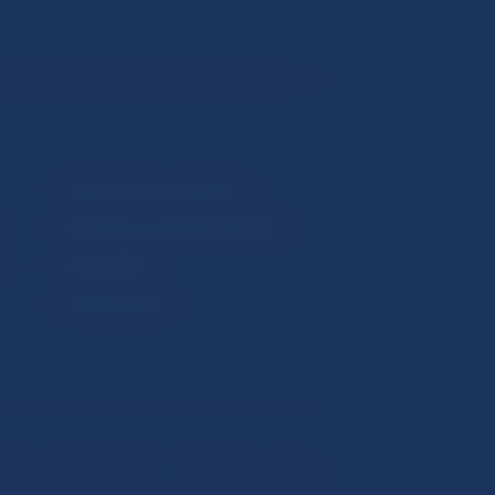
Upozornenia a oznámenia
Makroekonomické ukazovatele
v
Vestník NBS
Extranet portál
hrana osobných údajov
Nastavenie cookies