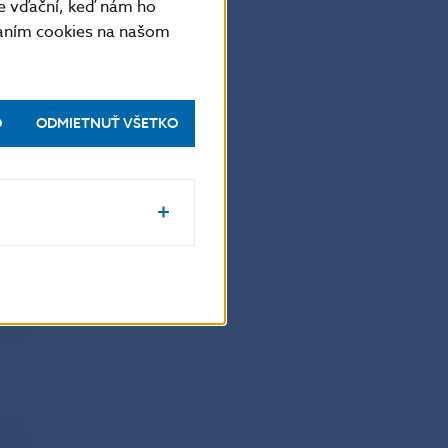
e vďační, keď nám ho
vaním cookies na našom
O
ODMIETNUŤ VŠETKO
šená
.
ov
šením
rnosť
isk