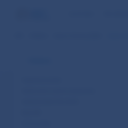
ÚLOHY NBS
PRE VEREJ
NBS
Publikácie
Správa o finančnej stabilite
Správa o fi
Publikácie
Analytické komentáre
Analýza návrhu rozpočtu verejnej správy
Analytické štúdie (Policy Briefs)
Blogy NBS
Čo hovoria dáta