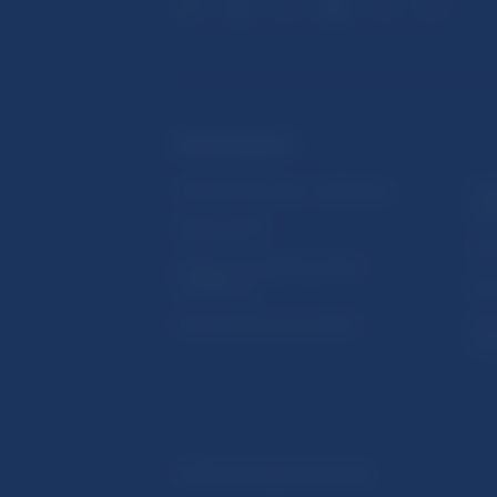
ĎALŠIE ODKAZY
Inštitút bankového vzdelávania
Prih
publ
Nadácia NBS
Užit
5peňazí - portál finančného
vzdelávania
Map
Riešenie krízových situácií
Ozn
činn
© Národná banka Slovenska