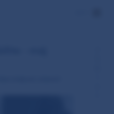
EN
ilite - máj
VA STABILNÝ, ZISKOVÝ