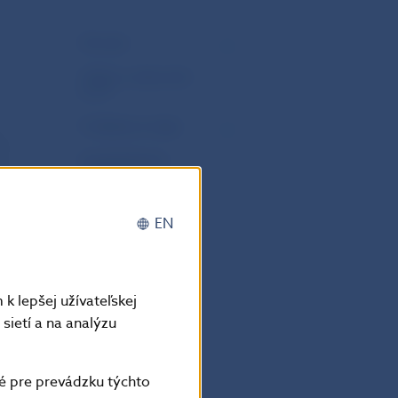
Zhrnutie
Otázky a odpovede
k LTV
Podkladové údaje
í.
Predchádzajúce
m
vydania
u
Odoberať
EN
ktorý
sť
a
k lepšej užívateľskej
sietí a na analýzu
é pre prevádzku týchto