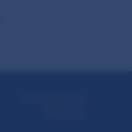
šie
Národná banka Slovenska
Imricha Karvaša 1
813 25 Bratislava