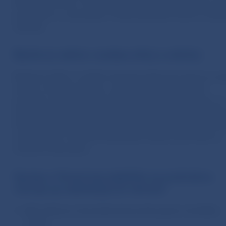
klesol len mierne. Úverovanie sa spomalilo najmä pri ve
podnikoch a v priemysle. Podiel zlyhaných úverov zostá
stabilný.
Bankový sektor zostáva silný a odolný
Bankový sektor si udržal robustnú ziskovosť, ktorá sa op
najmä o úrokové príjmy z rastúceho hypotekárneho
portfólia. Ziskovosť zároveň vytvára bankám priestor na
krytie prípadných budúcich strát a podporuje ich schopn
financovať ekonomiku. Kapitálová aj likviditná pozícia b
zostáva silná. Odolnosť finančného sektora potvrdilo aj
stresové testovanie.
Správa o finančnej stabilite sa podrobne
venuje aj nasledujúcim témam
Aké riziká pre slovenskú ekonomiku plynú z konfliktu
v Iráne