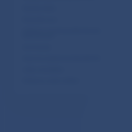
Štatistický bulletin
Štrukturálne výzvy
Vyhlásenie o investičnej politike Národnej
banky Slovenska
Výročná správa
Výskumné a príležitostné štúdie (WP/OP)
Letáky a iné publikácie
Prihlásenie na odber notifikácií