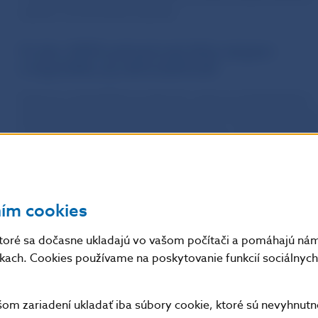
systém na Slovensku stabilný.
V roku 2025 pokračoval silný záujem
o hypotéky aj nehnuteľnosti
Dopyt po hypotékach podporilo najmä predchádzajúce
zlepšenie úrokových podmienok a rast cien nehnuteľnost
Ceny bytov rástli dvojciferným tempom, ktoré začiatko
roka 2026 ešte mierne zrýchlilo. Rast hypotekárneho trh
však už pravdepodobne dosiahol svoj vrchol.
K tomuto vývoju významne prispel aj investičný dopyt, 
ním cookies
zvyšuje riziká na trhu nehnuteľností a zhoršuje dostupno
prvého bývania. NBS preto prichádza s návrhom zníženi
toré sa dočasne ukladajú vo vašom počítači a pomáhajú nám 
maximálneho podielu úveru k hodnote nehnuteľnosti
nkach. Cookies používame na poskytovanie funkcií sociálnych 
(sprísnenie limitu pre LTV) pri financovaní tretej a ďalšej
nehnuteľnosti. Tým však zároveň vzniká priestor na jeho
m zariadení ukladať iba súbory cookie, ktoré sú nevyhnutn
zvýšenie pre mladých, ktorí kupujú svoje prvé bývanie.