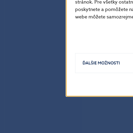
stránok. Pre všetky osta
poskytnete a pomôžete ná
webe môžete samozrejme 
ĎALŠIE MOŽNOSTI