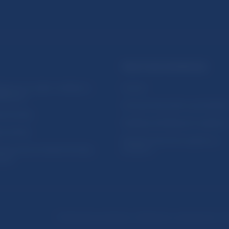
PRAKTICKÉ INFORMÁCIE
lásenie na odber notifikácií o
Fintech
ikáciách
Ochrana finančného spotrebiteľa
očné linky
Databáza dohliadaných subjekto
a stránky
Register finančných agentov a
amovanie protispoločenskej
poradcov
osti
Podmienky používania
Vyhlásenie o prístupnosti
Oc