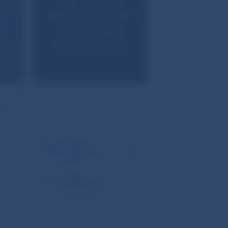
eho
NBS navrhuje
e
diferencovaný limit
,
LTV pre rôzne
ov
skupiny klinetov
obrá
i.
Správa
o finančnej
stabilite
ä
.
Tlačová
konferencia