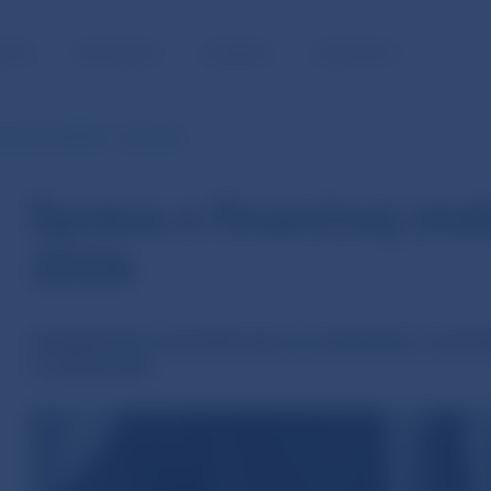
NOSŤ
PRE MÉDIÁ
KARIÉRA
KONTAKTY
nančnej stabilite - máj 2026
Správa o finančnej stab
2026
FINANČNÝ SYSTÉM NA SLOVENSKU ZOSTÁ
A ODOLNÝ