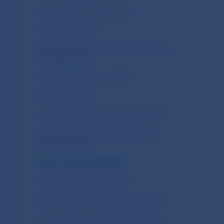
Ekonomický a menový vývoj
Frankfurtské hárky
Klimatická správa o nemenovopolitických
portfóliách NBS
Makroprudenciálny komentár
Rýchle komentáre
Správa o činnosti Inovačného hubu NBS
Správa o činnosti útvaru dohľadu nad
finančným trhom
Správa o finančnej stabilite
Správa o uhlíkovej stope NBS
Správa o vývoji trhu s krytými dlhopismi
Stratégia dohľadu nad finančným trhom