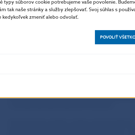
tné typy súborov cookie potrebujeme vaše povolenie. Budem
m tak naše stránky a služby zlepšovať. Svoj súhlas s použí
Otázky a odpovede k zavedeniu rozdielnych
kedykoľvek zmeniť alebo odvolať.
limitov pre LTV
POVOLIŤ VŠETK
Domácnosti aj podniky sú stále schopné
splácať úvery, no ich citlivosť zostáva zvý
Časť domácností zostáva na nepriaznivý vývoj citlivejšia
Kombinácia relatívne vysokých úrokových sadzieb,
pomalšieho rastu príjmov a zvýšených životných náklad
naďalej tlačí na ich rozpočty. Prejavilo sa to najmä zhor
kreditnej kvality spotrebiteľských úverov. Zvýšenú pozo
si vyžadujú hypotéky poskytnuté živnostníkom.
Finančná situácia podnikov zostáva aj napriek oslabenej
ekonomike pomerne dobrá. Rast tržieb sa utlmoval, no z