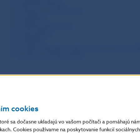
7. Zahraničné aktivity
8. Príprava na zavedenie eura
9. Legislatíva
10. Inštitucionálny rozvoj
11. Komunikácia
12. Štatistika
13. Správa nezávislého audítora a účtovná závierka NB
14. Zoznamy, Skratky, Slovník
ním cookies
toré sa dočasne ukladajú vo vašom počítači a pomáhajú nám 
nkach. Cookies používame na poskytovanie funkcií sociálnych 