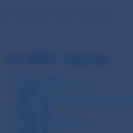
NOSŤ
PRE MÉDIÁ
KARIÉRA
KONTAKTY
VS 2005 - kapitoly
Úvodné slovo, Obsah
1. Vonkajšie ekonomické prostredie
2. Menový vývoj
3. Operácie NBS na menové účely, devízové operácie a 
devízových rezerv
4. Bankový dohľad
5. Emisná činnosť a peňažný obeh
6. Platobný styk