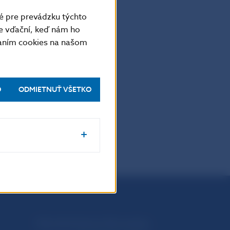
é pre prevádzku týchto
e vďační, keď nám ho
vaním cookies na našom
O
ODMIETNUŤ VŠETKO
Národná banka Slovenska