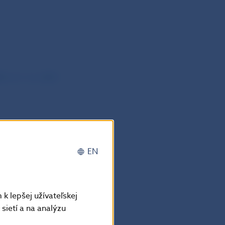
S k 31. 12. 2005
EN
k lepšej užívateľskej
sietí a na analýzu