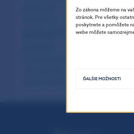
Štatistický bulletin
Zo zákona môžeme na vašo
stránok. Pre všetky osta
Štrukturálne výzvy
poskytnete a pomôžete ná
Vyhlásenie o investičnej politike Národnej
webe môžete samozrejme 
banky Slovenska
Výročná správa
Výskumné a príležitostné štúdie (WP/OP)
Letáky a iné publikácie
ĎALŠIE MOŽNOSTI
Prihlásenie na odber notifikácií