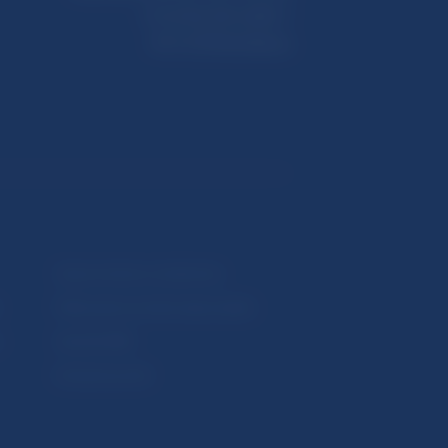
Imricha Karvaša 1
813 25 Bratislava
Upozornenia a oznámenia
Makroekonomické ukazovatele
v
Vestník NBS
Extranet portál