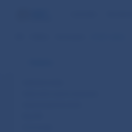
ÚLOHY NBS
PRE VEREJ
NBS
Publikácie
Výročná správa
VS 2005 - kapitoly
Publikácie
Analytické komentáre
Analýza návrhu rozpočtu verejnej správy
Analytické štúdie (Policy Briefs)
Blogy NBS
Čo hovoria dáta