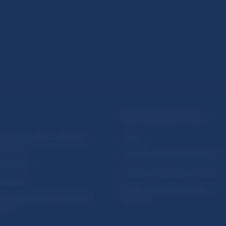
PRAKTICKÉ INFORMÁCIE
lásenie na odber notifikácií o
Fintech
ikáciách
Ochrana finančného spotrebiteľa
očné linky
Databáza dohliadaných subjekto
a stránky
Register finančných agentov a
amovanie protispoločenskej
poradcov
osti