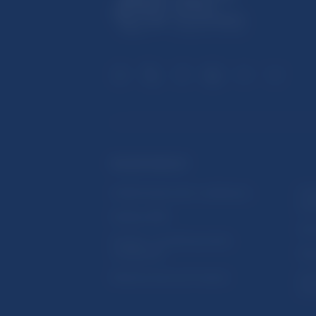
ĎALŠIE ODKAZY
Inštitút bankového vzdelávania
Prih
publ
Nadácia NBS
Užit
5peňazí - portál finančného
vzdelávania
Map
Riešenie krízových situácií
Ozn
činn