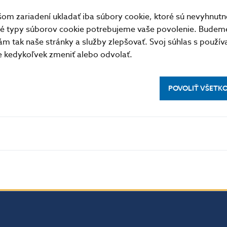
m zariadení ukladať iba súbory cookie, ktoré sú nevyhnutn
tné typy súborov cookie potrebujeme vaše povolenie. Budem
m tak naše stránky a služby zlepšovať. Svoj súhlas s použí
kedykoľvek zmeniť alebo odvolať.
POVOLIŤ VŠETK