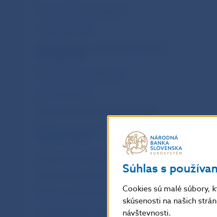
Ekonomický a menový vývoj
Frankfurtské hárky
Klimatická správa o nemenovopolitických
portfóliách NBS
Makroprudenciálny komentár
Rýchle komentáre
Správa o činnosti Inovačného hubu NBS
Správa o činnosti útvaru dohľadu nad
finančným trhom
Správa o finančnej stabilite
Súhlas s používa
Správa o uhlíkovej stope NBS
Cookies sú malé súbory, k
Správa o vývoji trhu s krytými dlhopismi
skúsenosti na našich strá
návštevnosti.
Stratégia dohľadu nad finančným trhom