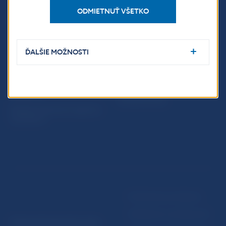
ODMIETNUŤ VŠETKO
PRAKTICKÉ INFORMÁCIE
Fintech
Upozornenia a oznámenia
ĎALŠIE MOŽNOSTI
Ochrana finančného
Makroekonomické
spotrebiteľa
ukazovatele
Databáza dohliadaných
Vestník NBS
subjektov
Extranet portál
Register finančných agentov
a poradcov
Podmienky používania
Vyhlásenie o prístupnosti
© Národná banka Slovenska