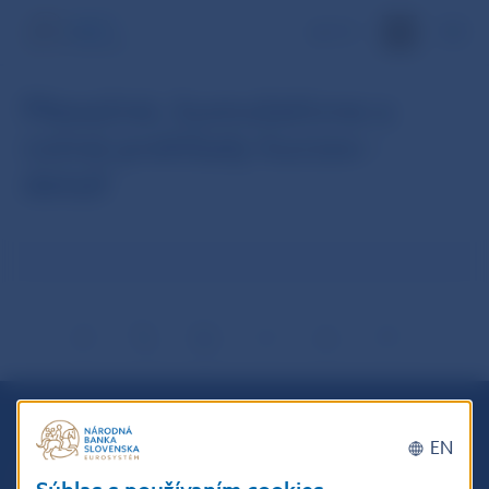
EN
Mesačné, kumulatívne a
ročné prehľady kurzov -
detail
EN
Národná banka Slovenska
Imricha Karvaša 1