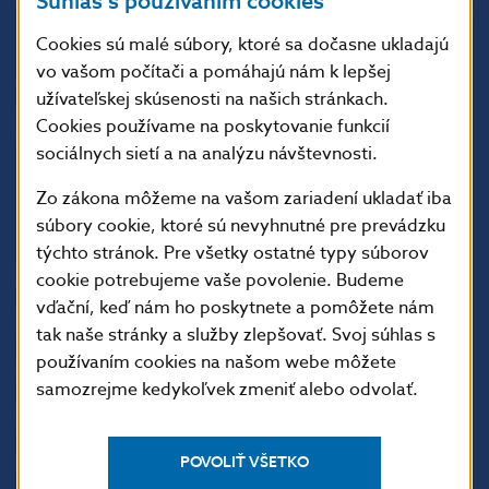
Súhlas s používaním cookies
813 25 Bratislava
Cookies sú malé súbory, ktoré sa dočasne ukladajú
vo vašom počítači a pomáhajú nám k lepšej
užívateľskej skúsenosti na našich stránkach.
Cookies používame na poskytovanie funkcií
sociálnych sietí a na analýzu návštevnosti.
Zo zákona môžeme na vašom zariadení ukladať iba
súbory cookie, ktoré sú nevyhnutné pre prevádzku
týchto stránok. Pre všetky ostatné typy súborov
ĎALŠIE ODKAZY
cookie potrebujeme vaše povolenie. Budeme
vďační, keď nám ho poskytnete a pomôžete nám
Inštitút bankového
Prihlásenie na odber
tak naše stránky a služby zlepšovať. Svoj súhlas s
vzdelávania
notifikácií o publikáciách
používaním cookies na našom webe môžete
Nadácia NBS
Užitočné linky
samozrejme kedykoľvek zmeniť alebo odvolať.
5peňazí - portál finančného
Mapa stránky
vzdelávania
Oznamovanie
POVOLIŤ VŠETKO
Riešenie krízových situácií
protispoločenskej činnosti