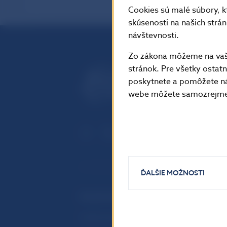
Cookies sú malé súbory, k
skúsenosti na našich strá
návštevnosti.
Zo zákona môžeme na vašo
stránok. Pre všetky osta
poskytnete a pomôžete ná
webe môžete samozrejme 
ĎALŠIE MOŽNOSTI
ĎALŠIE ODKAZY
Inštitút bankového vzdelávania
Prih
publ