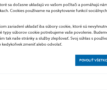
toré sa dočasne ukladajú vo vašom počítači a pomáhajú nám 
nkach. Cookies používame na poskytovanie funkcií sociálnych 
m zariadení ukladať iba súbory cookie, ktoré sú nevyhnutn
tné typy súborov cookie potrebujeme vaše povolenie. Budem
m tak naše stránky a služby zlepšovať. Svoj súhlas s použí
kedykoľvek zmeniť alebo odvolať.
POVOLIŤ VŠETK
PRAKTICKÉ INFORMÁCIE
lásenie na odber notifikácií o
Fintech
ikáciách