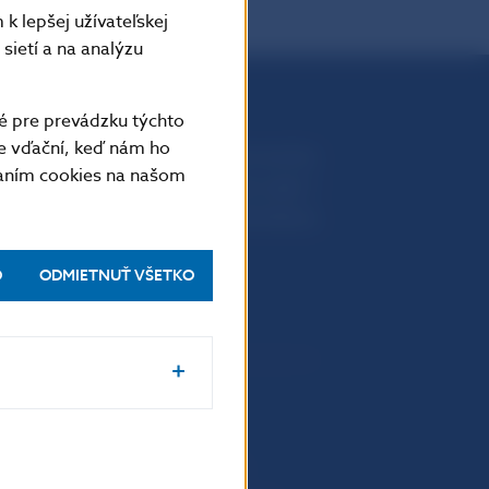
k lepšej užívateľskej
sietí a na analýzu
é pre prevádzku týchto
e vďační, keď nám ho
Národná banka Slovenska
vaním cookies na našom
Imricha Karvaša 1
813 25 Bratislava
O
ODMIETNUŤ VŠETKO
Upozornenia a oznámenia