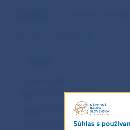
ÚLOHY NBS
PRE VEREJ
NBS
Štatistika
Kurzový lístok
PDF
Štatistika
Denný kurzový lístok ECB
Mesačné, kumulatívne a ročné prehľady
kurzov
Kurzový lístok vybraných cudzích mien
voči EUR
Súhlas s používa
Archív kurzových lístkov NBS v SKK