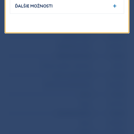
ĎALŠIE MOŽNOSTI
BILANCIA VÝNOSOV
-9 885,70
BILANCIA BEŽNÝCH TRANSFEROV
3 293,30
KAPITÁLOVÉ TRANSFERY
1 920,40
FINANČNÝ ÚČET
32 398,10
REZERVNÉ AKTÍVA
-33 495,70
PRIAME INVESTÍCIE
5 439,00
Priame investície v zahraničí
-283,20
Priame investície v SR
5 722,20
PORTFÓLIOVÉ INVESTÍCIE
34 544,00
Aktíva
-1 753,20
Pasíva
36 297,20
OSTATNÝ KAPITÁL
-7 584,90
Aktíva
-10 980,20
Pasíva
3 395,30