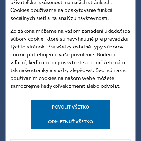
užívateľskej skúsenosti na našich stránkach.
DEVÍZOVÉ
3 765,20
84,50
-37 289,40
-
AKTÍVA
Cookies používame na poskytovanie funkcií
Vklady
3 765,20
84,50
0,00
sociálnych sietí a na analýzu návštevnosti.
Cenné papiere
0,00
0,00
-37 289,40
-
Zo zákona môžeme na vašom zariadení ukladať iba
Obligácie
súbory cookie, ktoré sú nevyhnutné pre prevádzku
0,00
0,00
-3 025,20
a zmenky
týchto stránok. Pre všetky ostatné typy súborov
Nástroje
cookie potrebujeme vaše povolenie. Budeme
peňažného trhu
0,00
0,00
-34 264,20
-
a fin. deriváty
vďační, keď nám ho poskytnete a pomôžete nám
tak naše stránky a služby zlepšovať. Svoj súhlas s
REZERVNÉ
3 793,70
85,00
-37 289,40
-
AKTÍVA
používaním cookies na našom webe môžete
samozrejme kedykoľvek zmeniť alebo odvolať.
Použitý kurz: USD = 43,890 Sk
POVOLIŤ VŠETKO
Vybrané ukazovatele podľa špecifikácie SDDS
ODMIETNUŤ VŠETKO
DOVOZ TOVAROV A SLUŽIEB
305 390,60
VÝVOZ TOVAROV A SLUŽIEB
305 126,60