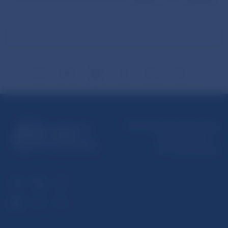
Národná banka Slovenska
Imricha Karvaša 1
813 25 Bratislava