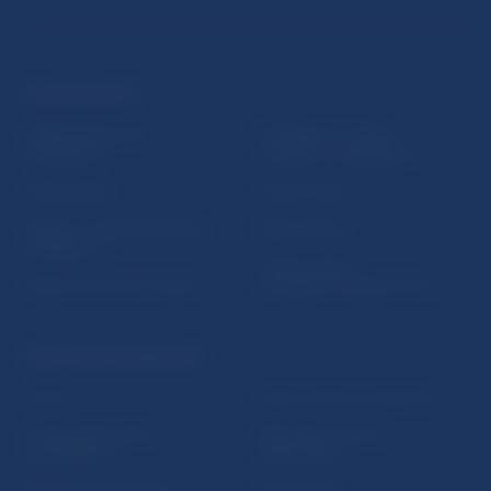
ĎALŠIE ODKAZY
Inštitút bankového
Prihlásenie na odber
vzdelávania
notifikácií o publikáciách
Nadácia NBS
Užitočné linky
5peňazí - portál finančného
Mapa stránky
vzdelávania
Oznamovanie
Riešenie krízových situácií
protispoločenskej činnosti
PRAKTICKÉ INFORMÁCIE
Fintech
Upozornenia a oznámenia
Ochrana finančného
Makroekonomické
spotrebiteľa
ukazovatele